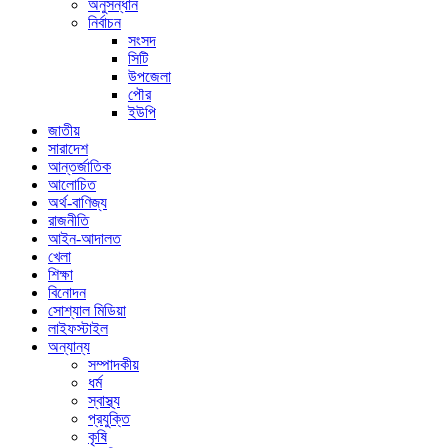
অনুসন্ধান
নির্বাচন
সংসদ
সিটি
উপজেলা
পৌর
ইউপি
জাতীয়
সারাদেশ
আন্তর্জাতিক
আলোচিত
অর্থ-বাণিজ্য
রাজনীতি
আইন-আদালত
খেলা
শিক্ষা
বিনোদন
সোশ্যাল মিডিয়া
লাইফস্টাইল
অন্যান্য
সম্পাদকীয়
ধর্ম
স্বাস্থ্য
প্রযুক্তি
কৃষি