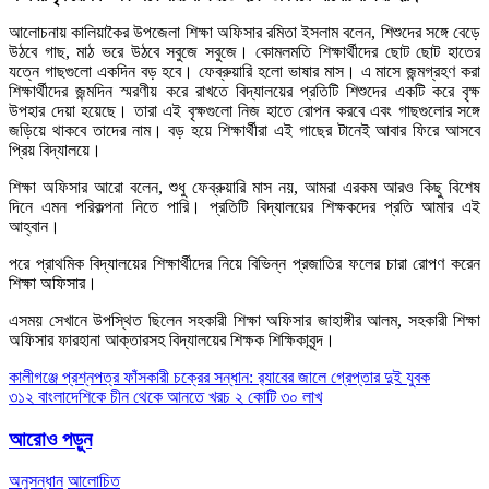
আলোচনায় কালিয়াকৈর উপজেলা শিক্ষা অফিসার রমিতা ইসলাম বলেন, শিশুদের সঙ্গে বেড়ে
উঠবে গাছ, মাঠ ভরে উঠবে সবুজে সবুজে। কোমলমতি শিক্ষার্থীদের ছোট ছোট হাতের
যত্নে গাছগুলো একদিন বড় হবে। ফেব্রুয়ারি হলো ভাষার মাস। এ মাসে জন্মগ্রহণ করা
শিক্ষার্থীদের জন্মদিন স্মরণীয় করে রাখতে বিদ্যালয়ের প্রতিটি শিশুদের একটি করে বৃক্ষ
উপহার দেয়া হয়েছে। তারা এই বৃক্ষগুলো নিজ হাতে রোপন করবে এবং গাছগুলোর সঙ্গে
জড়িয়ে থাকবে তাদের নাম। বড় হয়ে শিক্ষার্থীরা এই গাছের টানেই আবার ফিরে আসবে
প্রিয় বিদ্যালয়ে।
শিক্ষা অফিসার আরো বলেন, শুধু ফেব্রুয়ারি মাস নয়, আমরা এরকম আরও কিছু বিশেষ
দিনে এমন পরিকল্পনা নিতে পারি। প্রতিটি বিদ্যালয়ের শিক্ষকদের প্রতি আমার এই
আহ্বান।
পরে প্রাথমিক বিদ্যালয়ের শিক্ষার্থীদের নিয়ে বিভিন্ন প্রজাতির ফলের চারা রোপণ করেন
শিক্ষা অফিসার।
এসময় সেখানে উপস্থিত ছিলেন সহকারী শিক্ষা অফিসার জাহাঙ্গীর আলম, সহকারী শিক্ষা
অফিসার ফারহানা আক্তারসহ বিদ্যালয়ের শিক্ষক শিক্ষিকাবৃন্দ।
Post
কালীগঞ্জে প্রশ্নপত্র ফাঁসকারী চক্রের সন্ধান: র‌্যাবের জালে গ্রেপ্তার দুই যুবক
৩১২ বাংলাদেশিকে চীন থেকে আনতে খরচ ২ কোটি ৩০ লাখ
navigation
আরোও পড়ুন
অনুসন্ধান
আলোচিত