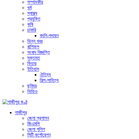
সম্পাদকীয়
ধর্ম
স্বাস্থ্য
প্রযুক্তি
কৃষি
চাকরি
বদলি-পদায়ন
ভিন্ন খবর
রাশিফল
সংবাদ বিজ্ঞপ্তি
মুক্তমত
ফিচার
ইতিহাস
ঐতিহ্য
শিল্প-সাহিত্য
ছবিঘর
ভিডিও
গাজীপুর
জেলা প্রশাসন
জিএমপি
জেলা পুলিশ
সিটি কর্পোরেশন