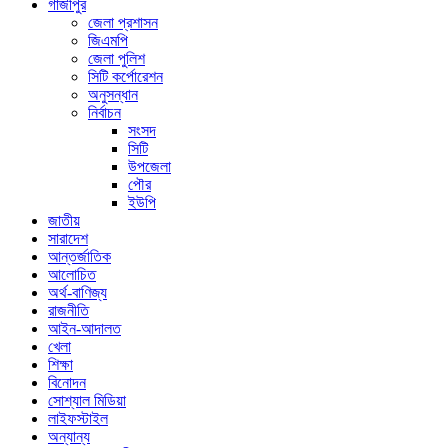
গাজীপুর
জেলা প্রশাসন
জিএমপি
জেলা পুলিশ
সিটি কর্পোরেশন
অনুসন্ধান
নির্বাচন
সংসদ
সিটি
উপজেলা
পৌর
ইউপি
জাতীয়
সারাদেশ
আন্তর্জাতিক
আলোচিত
অর্থ-বাণিজ্য
রাজনীতি
আইন-আদালত
খেলা
শিক্ষা
বিনোদন
সোশ্যাল মিডিয়া
লাইফস্টাইল
অন্যান্য