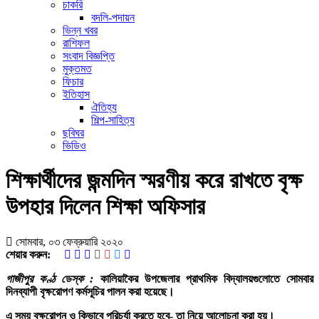
চাকরি
বদলি-পদায়ন
ভিন্ন খবর
রাশিফল
সংবাদ বিজ্ঞপ্তি
মুক্তমত
ফিচার
ইতিহাস
ঐতিহ্য
শিল্প-সাহিত্য
ছবিঘর
ভিডিও
শিক্ষার্থীদের জন্মদিন স্মরণীয় করে রাখতে বৃক্ষ
উপহার দিলেন শিক্ষা অফিসার
সোমবার, ০৩ ফেব্রুয়ারি ২০২০
শেয়ার করুন:
গাজীপুর কণ্ঠ ডেস্ক :
কালিয়াকৈর উপজেলার প্রাথমিক বিদ্যালয়গুলোতে সোমবার
দিনব্যাপী বৃক্ষরোপণ কর্মসূচির পালন করা হয়েছে।
এ সময় বৃক্ষরোপন ও কিভাবে পরিচর্যা করতে হবে- তা নিয়ে আলোচনা করা হয়।