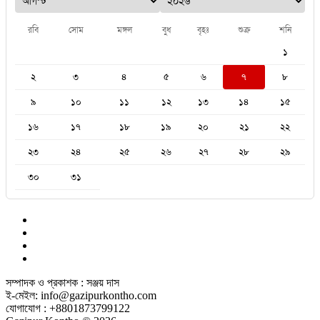
রবি
সোম
মঙ্গল
বুধ
বৃহঃ
শুক্র
শনি
১
২
৩
৪
৫
৬
৭
৮
৯
১০
১১
১২
১৩
১৪
১৫
১৬
১৭
১৮
১৯
২০
২১
২২
২৩
২৪
২৫
২৬
২৭
২৮
২৯
৩০
৩১
সম্পাদক ও প্রকাশক : সঞ্জয় দাস
ই-মেইল: info@gazipurkontho.com
যোগাযোগ : +8801873799122