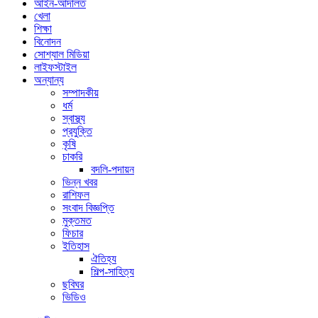
আইন-আদালত
খেলা
শিক্ষা
বিনোদন
সোশ্যাল মিডিয়া
লাইফস্টাইল
অন্যান্য
সম্পাদকীয়
ধর্ম
স্বাস্থ্য
প্রযুক্তি
কৃষি
চাকরি
বদলি-পদায়ন
ভিন্ন খবর
রাশিফল
সংবাদ বিজ্ঞপ্তি
মুক্তমত
ফিচার
ইতিহাস
ঐতিহ্য
শিল্প-সাহিত্য
ছবিঘর
ভিডিও