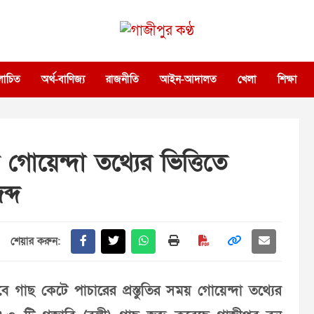
গাজীপুর কণ্ঠ
গণমানুষের কণ্ঠ
োচিত
অর্থ-বাণিজ্য
রাজনীতি
আইন-আদালত
খেলা
শিক্ষা
োয়েন্দা তথ্যের ভিত্তিতে
্দ
শেয়ার করুন:
গাছ কেটে পাচারের প্রস্তুতির সময় গোয়েন্দা তথ্যের