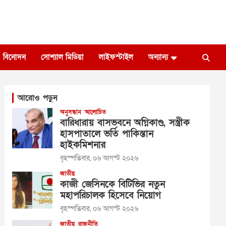
বিনোদন
সোশ্যাল মিডিয়া
লাইফস্টাইল
অন্যান্য
আরোও পড়ুন
অনুসন্ধান
আলোচিত
বারিধারায় বাসভবনে অগ্নিকাণ্ড, সস্ত্রীক
হাসপাতালে ভর্তি পাকিস্তান
হাইকমিশনার
বৃহস্পতিবার, ০৬ আগস্ট ২০২৬
জাতীয়
কাজী জেসিনকে বিটিভির নতুন
মহাপরিচালক হিসেবে নিয়োগ
বৃহস্পতিবার, ০৬ আগস্ট ২০২৬
জাতীয়
রাজনীতি