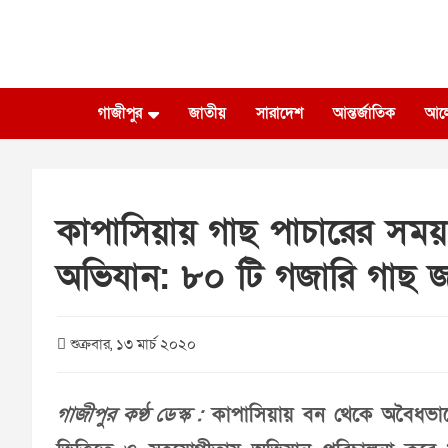
Skip
to
content
গাজীপুর
জাতীয়
সারাদেশ
আন্তর্জাতিক
আল
কাপাসিয়ায় গাছ পাচারের সময় গ
অভিযান: ৮০ টি গজারি গাছ জব
শুক্রবার, ১৩ মার্চ ২০২০
গাজীপুর কণ্ঠ ডেস্ক :
কাপাসিয়ায় বন থেকে অবৈধভাবে 