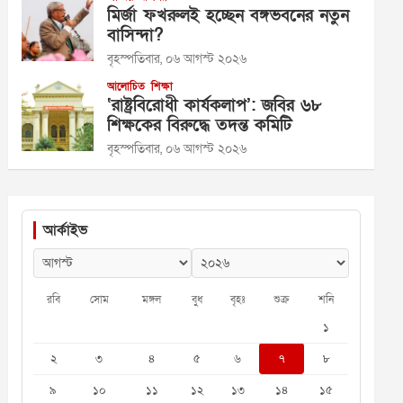
মির্জা ফখরুলই হচ্ছেন বঙ্গভবনের নতুন
বাসিন্দা?
বৃহস্পতিবার, ০৬ আগস্ট ২০২৬
আলোচিত
শিক্ষা
‘রাষ্ট্রবিরোধী কার্যকলাপ’: জবির ৬৮
শিক্ষকের বিরুদ্ধে তদন্ত কমিটি
বৃহস্পতিবার, ০৬ আগস্ট ২০২৬
আর্কাইভ
রবি
সোম
মঙ্গল
বুধ
বৃহঃ
শুক্র
শনি
১
২
৩
৪
৫
৬
৭
৮
৯
১০
১১
১২
১৩
১৪
১৫