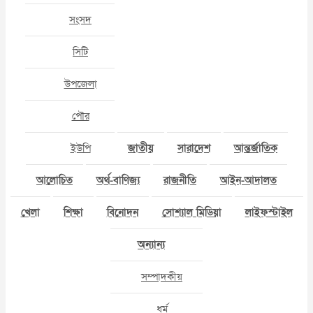
সংসদ
সিটি
উপজেলা
পৌর
ইউপি
জাতীয়
সারাদেশ
আন্তর্জাতিক
আলোচিত
অর্থ-বাণিজ্য
রাজনীতি
আইন-আদালত
খেলা
শিক্ষা
বিনোদন
সোশ্যাল মিডিয়া
লাইফস্টাইল
অন্যান্য
সম্পাদকীয়
ধর্ম