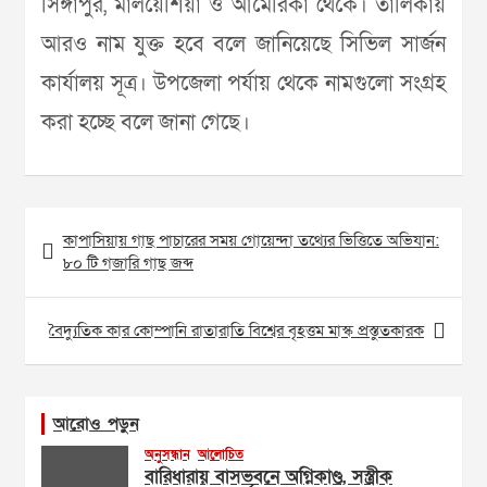
সিঙ্গাপুর, মালয়েশিয়া ও আমেরিকা থেকে। তালিকায়
আরও নাম যুক্ত হবে বলে জানিয়েছে সিভিল সার্জন
কার্যালয় সূত্র। উপজেলা পর্যায় থেকে নামগুলো সংগ্রহ
করা হচ্ছে বলে জানা গেছে।
Post
কাপাসিয়ায় গাছ পাচারের সময় গোয়েন্দা তথ্যের ভিত্তিতে অভিযান:
navigation
৮০ টি গজারি গাছ জব্দ
বৈদ্যুতিক কার কোম্পানি রাতারাতি বিশ্বের বৃহত্তম মাস্ক প্রস্তুতকারক
আরোও পড়ুন
অনুসন্ধান
আলোচিত
বারিধারায় বাসভবনে অগ্নিকাণ্ড, সস্ত্রীক