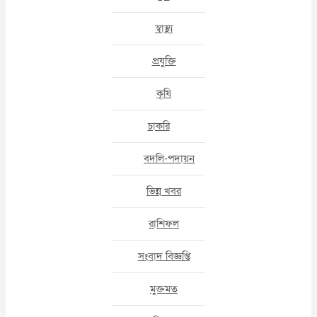
স্বাস্থ্য
প্রযুক্তি
কৃষি
চাকরি
বদলি-পদায়ন
ভিন্ন খবর
রাশিফল
সংবাদ বিজ্ঞপ্তি
মুক্তমত