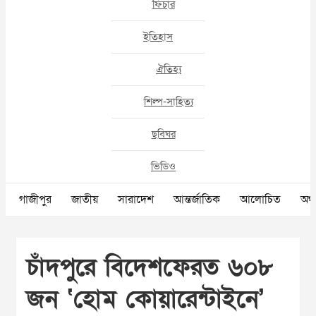
ফিচার
ইতিহাস
ঐতিহ্য
শিল্প-সাহিত্য
ছবিঘর
ভিডিও
গাজীপুর
জাতীয়
সারাদেশ
আন্তর্জাতিক
আলোচিত
অর্থ
চাঁদপুরে বিদেশফেরত ৬০৮
জন ‘হোম কোয়ারেন্টাইনে’