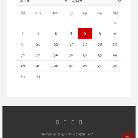
রবি
সোম
মঙ্গল
বুধ
বৃহঃ
শুক্র
শনি
১
২
৩
৪
৫
৬
৭
৮
৯
১০
১১
১২
১৩
১৪
১৫
১৬
১৭
১৮
১৯
২০
২১
২২
২৩
২৪
২৫
২৬
২৭
২৮
২৯
৩০
৩১
সম্পাদক ও প্রকাশক : সঞ্জয় দাস