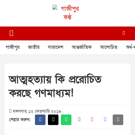
Skip
to
content
গাজীপুর কণ্ঠ
গণমানুষের কণ্ঠ
গাজীপুর
জাতীয়
সারাদেশ
আন্তর্জাতিক
আলোচিত
অর্থ-
আত্মহত্যায় কি প্ররোচিত
করছে গণমাধ্যম!
মঙ্গলবার, ১২ ফেব্রুয়ারি ২০১৯
শেয়ার করুন: