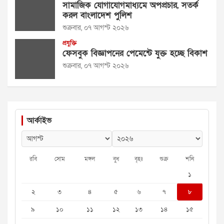
সামাজিক যোগাযোগমাধ্যমে অপপ্রচার, সতর্ক
করল বাংলাদেশ পুলিশ
শুক্রবার, ০৭ আগস্ট ২০২৬
প্রযুক্তি
ফেসবুক বিজ্ঞাপনের পেমেন্টে যুক্ত হচ্ছে বিকাশ
শুক্রবার, ০৭ আগস্ট ২০২৬
আর্কাইভ
রবি
সোম
মঙ্গল
বুধ
বৃহঃ
শুক্র
শনি
১
২
৩
৪
৫
৬
৭
৮
৯
১০
১১
১২
১৩
১৪
১৫