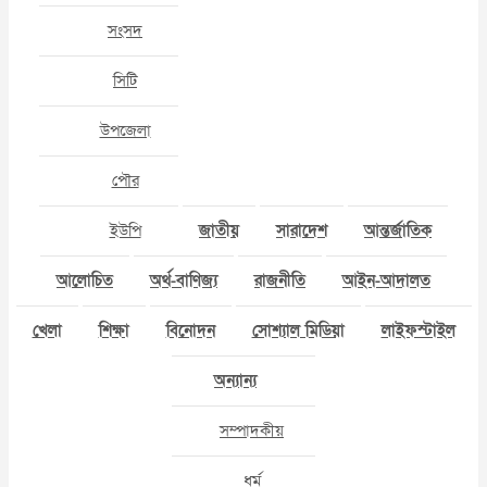
সংসদ
সিটি
উপজেলা
পৌর
ইউপি
জাতীয়
সারাদেশ
আন্তর্জাতিক
আলোচিত
অর্থ-বাণিজ্য
রাজনীতি
আইন-আদালত
খেলা
শিক্ষা
বিনোদন
সোশ্যাল মিডিয়া
লাইফস্টাইল
অন্যান্য
সম্পাদকীয়
ধর্ম