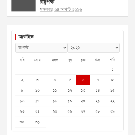
রাষ্ট্রপক্ষ’
মঙ্গলবার, ০৪ আগস্ট ২০২৬
আর্কাইভ
রবি
সোম
মঙ্গল
বুধ
বৃহঃ
শুক্র
শনি
১
২
৩
৪
৫
৬
৭
৮
৯
১০
১১
১২
১৩
১৪
১৫
১৬
১৭
১৮
১৯
২০
২১
২২
২৩
২৪
২৫
২৬
২৭
২৮
২৯
৩০
৩১