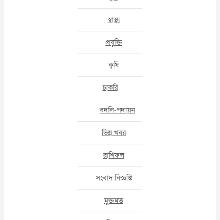
স্বাস্থ্য
প্রযুক্তি
কৃষি
চাকরি
বদলি-পদায়ন
ভিন্ন খবর
রাশিফল
সংবাদ বিজ্ঞপ্তি
মুক্তমত