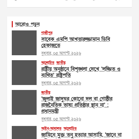
আরোও পড়ুন
গাজীপুর
সাবেক এমপি আখতারুজ্জামান ডিবি
হেফাজতে
বুধবার, ০৫ আগস্ট ২০২৬
আলোচিত
জাতীয়
রাষ্ট্রীয় অনুষ্ঠানে বিশৃঙ্খলা দেখে ‘লজ্জিত ও
ব্যথিত’ রাষ্ট্রপতি
বুধবার, ০৫ আগস্ট ২০২৬
জাতীয়
‘জুলাই জাদুঘর কোনো দল বা গোষ্ঠীর
রাজনৈতিক ভাষ্য প্রতিষ্ঠার স্থান না’ :
প্রধানমন্ত্রী
বুধবার, ০৫ আগস্ট ২০২৬
আইন-আদালত
আলোচিত
জামিনে মুক্ত তনু হত্যার আসামি, ‘জানে না