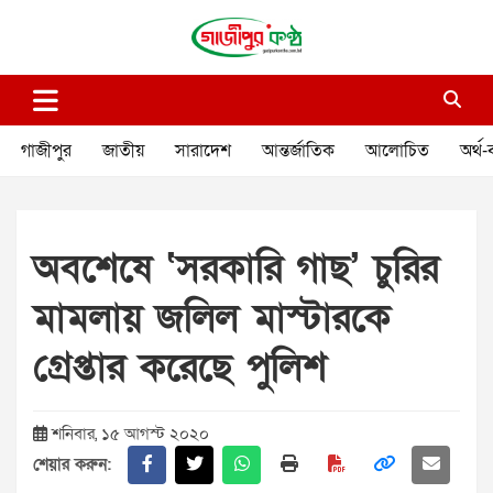
Skip
to
content
গাজীপুর কণ্ঠ
গণমানুষের কণ্ঠ
গাজীপুর
জাতীয়
সারাদেশ
আন্তর্জাতিক
আলোচিত
অর্থ-
অবশেষে ‘সরকারি গাছ’ চুরির
মামলায় জলিল মাস্টারকে
গ্রেপ্তার করেছে পুলিশ
শনিবার, ১৫ আগস্ট ২০২০
শেয়ার করুন: