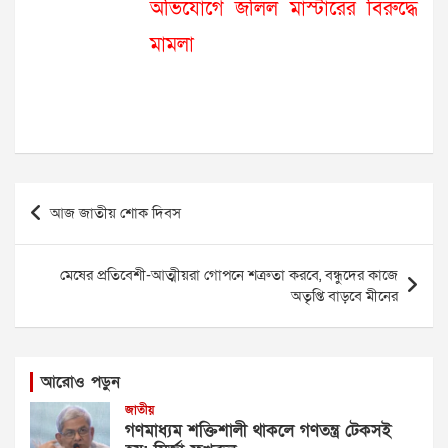
অভিযোগে জলিল মাস্টারের বিরুদ্ধে
মামলা
Post
আজ জাতীয় শোক দিবস
navigation
মেষের প্রতিবেশী-আত্মীয়রা গোপনে শত্রুতা করবে, বন্ধুদের কাজে
অতৃপ্তি বাড়বে মীনের
আরোও পড়ুন
জাতীয়
গণমাধ্যম শক্তিশালী থাকলে গণতন্ত্র টেকসই