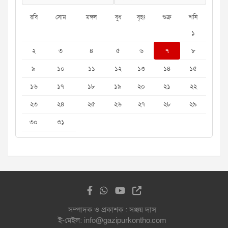
রবি
সোম
মঙ্গল
বুধ
বৃহঃ
শুক্র
শনি
১
২
৩
৪
৫
৬
৭
৮
৯
১০
১১
১২
১৩
১৪
১৫
১৬
১৭
১৮
১৯
২০
২১
২২
২৩
২৪
২৫
২৬
২৭
২৮
২৯
৩০
৩১
সম্পাদক ও প্রকাশক : সঞ্জয় দাস
ই-মেইল: info@gazipurkontho.com