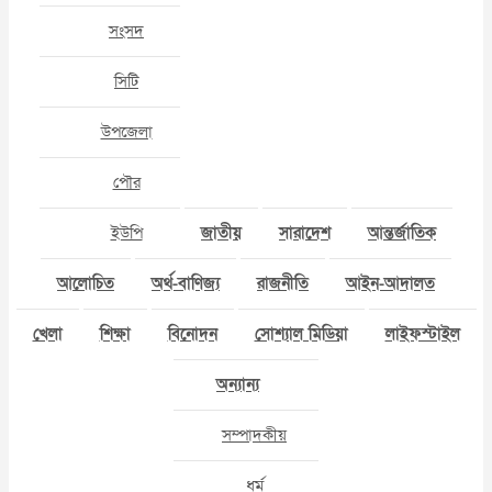
সংসদ
সিটি
উপজেলা
পৌর
ইউপি
জাতীয়
সারাদেশ
আন্তর্জাতিক
আলোচিত
অর্থ-বাণিজ্য
রাজনীতি
আইন-আদালত
খেলা
শিক্ষা
বিনোদন
সোশ্যাল মিডিয়া
লাইফস্টাইল
অন্যান্য
সম্পাদকীয়
ধর্ম