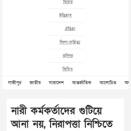
ফিচার
ইতিহাস
ঐতিহ্য
শিল্প-সাহিত্য
ছবিঘর
ভিডিও
গাজীপুর
জাতীয়
সারাদেশ
আন্তর্জাতিক
আলোচিত
অর্থ
নারী কর্মকর্তাদের গুটিয়ে
আনা নয়, নিরাপত্তা নিশ্চিতে