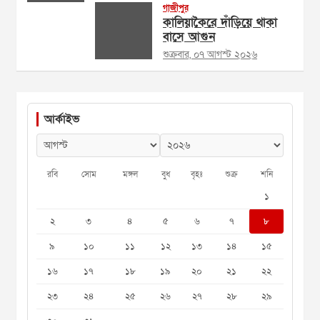
গাজীপুর
কালিয়াকৈরে দাঁড়িয়ে থাকা
বাসে আগুন
শুক্রবার, ০৭ আগস্ট ২০২৬
আর্কাইভ
রবি
সোম
মঙ্গল
বুধ
বৃহঃ
শুক্র
শনি
১
২
৩
৪
৫
৬
৭
৮
৯
১০
১১
১২
১৩
১৪
১৫
১৬
১৭
১৮
১৯
২০
২১
২২
২৩
২৪
২৫
২৬
২৭
২৮
২৯