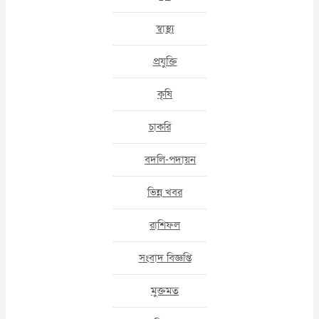
স্বাস্থ্য
প্রযুক্তি
কৃষি
চাকরি
বদলি-পদায়ন
ভিন্ন খবর
রাশিফল
সংবাদ বিজ্ঞপ্তি
মুক্তমত