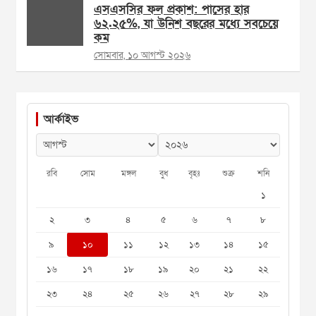
এসএসসির ফল প্রকাশ: পাসের হার
৬২.২৫%, যা উনিশ বছরের মধ্যে সবচেয়ে
কম
সোমবার, ১০ আগস্ট ২০২৬
আর্কাইভ
রবি
সোম
মঙ্গল
বুধ
বৃহঃ
শুক্র
শনি
১
২
৩
৪
৫
৬
৭
৮
৯
১০
১১
১২
১৩
১৪
১৫
১৬
১৭
১৮
১৯
২০
২১
২২
২৩
২৪
২৫
২৬
২৭
২৮
২৯