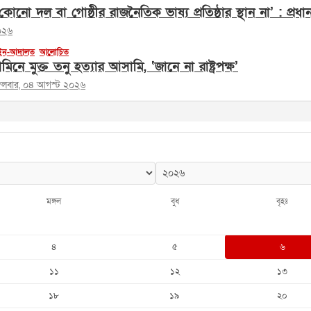
োনো দল বা গোষ্ঠীর রাজনৈতিক ভাষ্য প্রতিষ্ঠার স্থান না’ : প্রধানমন
০২৬
ন-আদালত
আলোচিত
মিনে মুক্ত তনু হত্যার আসামি, ‘জানে না রাষ্ট্রপক্ষ’
্গলবার, ০৪ আগস্ট ২০২৬
মঙ্গল
বুধ
বৃহঃ
৪
৫
৬
১১
১২
১৩
১৮
১৯
২০