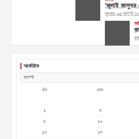
‘জুলাই জাদুঘর ক
বুধবার, ০৫ আগস্ট ২
আই
জা
মঙ
আর্কাইভ
রবি
সোম
২
৩
৯
১০
১৬
১৭