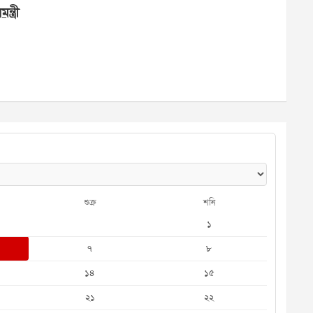
্ত্রী
শুক্র
শনি
১
৭
৮
১৪
১৫
২১
২২