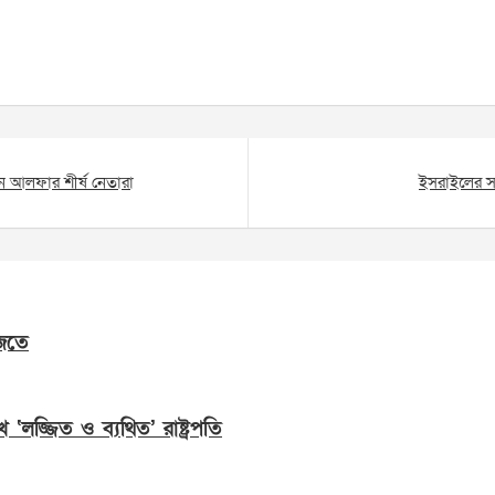
লেন আলফার শীর্ষ নেতারা
ইসরাইলের সঙ্
জতে
েখে ‘লজ্জিত ও ব্যথিত’ রাষ্ট্রপতি