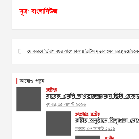
সূত্র: বাংলানিউজ
Post
navigation
যে কারণে তিরিশ বছর আগে ঢাকায় ব্রিটিশ দূতাবাসের দ্বারস্থ হয়েছি
আরোও পড়ুন
গাজীপুর
সাবেক এমপি আখতারুজ্জামান ডিবি হেফা
বুধবার, ০৫ আগস্ট ২০২৬
আলোচিত
জাতীয়
রাষ্ট্রীয় অনুষ্ঠানে বিশৃঙ্খলা দ
বুধবার, ০৫ আগস্ট ২০২৬
জাতীয়