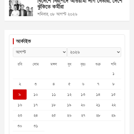
বিদেশে নিরাপদে আওয়ামী লীগ নেতারা, দেশে
ঝুঁকিতে কর্মীরা
শনিবার, ০৮ আগস্ট ২০২৬
আর্কাইভ
রবি
সোম
মঙ্গল
বুধ
বৃহঃ
শুক্র
শনি
১
২
৩
৪
৫
৬
৭
৮
৯
১০
১১
১২
১৩
১৪
১৫
১৬
১৭
১৮
১৯
২০
২১
২২
২৩
২৪
২৫
২৬
২৭
২৮
২৯
৩০
৩১