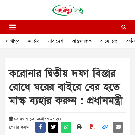
Skip
to
content
গাজীপুর কণ্ঠ
গণমানুষের কণ্ঠ
গাজীপুর
জাতীয়
সারাদেশ
আন্তর্জাতিক
আলোচিত
অর্থ-
করোনার দ্বিতীয় দফা বিস্তার
রোধে ঘরের বাইরে বের হতে
মাস্ক ব্যহার করুন : প্রধানমন্ত্রী
সোমবার, ১৯ অক্টোবর ২০২০
শেয়ার করুন: