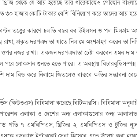
্রিজি থেকে যে আয় হয়েছে তার ধারেকাছেও পৌঁছেনি বাংলাদেশ
িজিতে ৩০ হাজার কোটি টাকার বেশি বিনিয়োগ করে তাদের আয় হ
্ষ বণ্টন তত্ত্বের কারণে চলতি বছর বব উইলসন ও পল মিলগ্রম 
িম্ন রাখা, প্রকৃত দরপত্রদাতা যাতে নিলামে অংশগ্রহণ করেন তা নি
, তার ওপর নজর রাখা। একজন দরপত্রদাতা চেষ্টা করবেন এমন দা
লোকসান গুনতে হতে পারে। এ অবস্থায় বিচারবুদ্ধিসম্পন্ন দরপ
 বেশি দাম বিড করে নিলামে জিতলেও বাস্তবে ক্ষতির সম্ভাবনা বে
 সার্ভিস (কিউওএস) বিধিমালা করেছে বিটিআরসি। বিধিমালা অনু
োরেশন এলাকা ও দেশের অন্য এলাকাগুলোর জন্য আলাদাভাবে 
াউনলোড গতি ৭ এমবিপিএস, থ্রিজির ২ এমবিপিএস ও টুজির 
এসকে ব্রডব্যান্ড ইন্টারনেট সেবা হিসেবে এতে উল্লেখ করা হয়ে