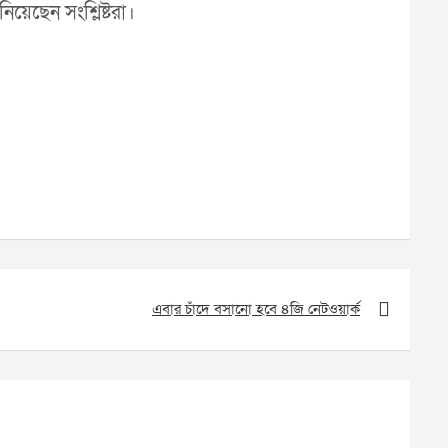
য়েছেন সংশ্লিষ্টরা।
এবার চাঁদে বসানো হবে ৪জি নেটওয়ার্ক