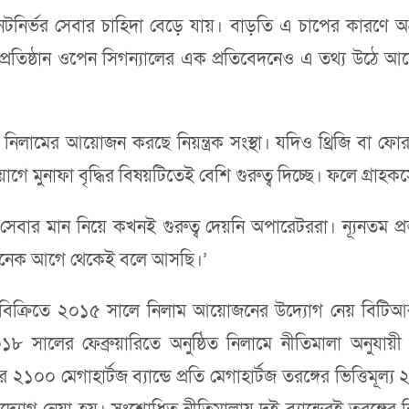
টনির্ভর সেবার চাহিদা বেড়ে যায়। বাড়তি এ চাপের কারণে অপ
প্রতিষ্ঠান ওপেন সিগন্যালের এক প্রতিবেদনেও এ তথ্য উঠে আসে। নি
তরঙ্গ নিলামের আয়োজন করছে নিয়ন্ত্রক সংস্থা। যদিও থ্রিজি বা 
য়োগে মুনাফা বৃদ্ধির বিষয়টিতেই বেশি গুরুত্ব দিচ্ছে। ফলে গ্রা
‘সেবার মান নিয়ে কখনই গুরুত্ব দেয়নি অপারেটররা। ন্যূনতম প্
 অনেক আগে থেকেই বলে আসছি।’
রঙ্গ বিক্রিতে ২০১৫ সালে নিলাম আয়োজনের উদ্যোগ নেয় বিট
ালের ফেব্রুয়ারিতে অনুষ্ঠিত নিলামে নীতিমালা অনুযায়ী ১৮০
১০০ মেগাহার্টজ ব্যান্ডে প্রতি মেগাহার্টজ তরঙ্গের ভিত্তিমূল