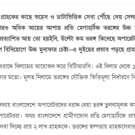
রে গ্রাহকের কাছে ভয়েস ও ডাটাভিত্তিক সেবা পৌঁছে দেয় স
র পরও অধিক আয়ের আশায় প্রতি মেগাহার্টজ তরঙ্গের উচ্চ
্রত্যাশিত আয় তো হয়ইনি, উল্টো কম তরঙ্গ কিনেছে অপারেটরগ
ল্প বিনিয়োগে উচ্চ মুনাফার চেষ্টা—এ দুইয়ের প্রভাব পড়ছে গ্র
বরাদ্দে নিলামের আয়োজন করে বিটিআরসি। ওই নিলাম থেকে ১১ হ
মতো। মূলত নিলামে তরঙ্গের যৌক্তিক ভিত্তিমূল্য নির্ধারণে 
র তুলনায় বাংলাদেশে অপারেটরদের বরাদ্দ নেয়া তরঙ্গ তুলনামূলক ক
ারেটররা। অথচ বাংলাদেশে গ্রামীণফোন প্রতি মেগাহার্টজে প্
সেবা দিচ্ছে প্রায় ২ লাখ গ্রাহককে। তরঙ্গের স্বল্পতায় গ্রাহকস