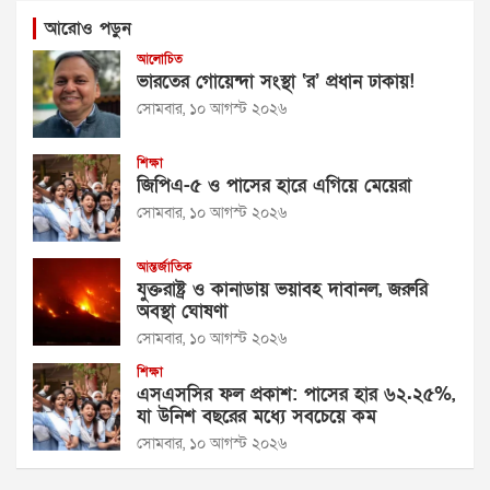
আরোও পড়ুন
আলোচিত
ভারতের গোয়েন্দা সংস্থা ‘র’ প্রধান ঢাকায়!
সোমবার, ১০ আগস্ট ২০২৬
শিক্ষা
জিপিএ-৫ ও পাসের হারে এগিয়ে মেয়েরা
সোমবার, ১০ আগস্ট ২০২৬
আন্তর্জাতিক
যুক্তরাষ্ট্র ও কানাডায় ভয়াবহ দাবানল, জরুরি
অবস্থা ঘোষণা
সোমবার, ১০ আগস্ট ২০২৬
শিক্ষা
এসএসসির ফল প্রকাশ: পাসের হার ৬২.২৫%,
যা উনিশ বছরের মধ্যে সবচেয়ে কম
সোমবার, ১০ আগস্ট ২০২৬