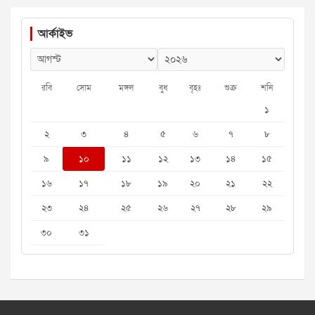
আর্কাইভ
রবি
সোম
মঙ্গল
বুধ
বৃহঃ
শুক্র
শনি
১
২
৩
৪
৫
৬
৭
৮
৯
১০
১১
১২
১৩
১৪
১৫
১৬
১৭
১৮
১৯
২০
২১
২২
২৩
২৪
২৫
২৬
২৭
২৮
২৯
৩০
৩১