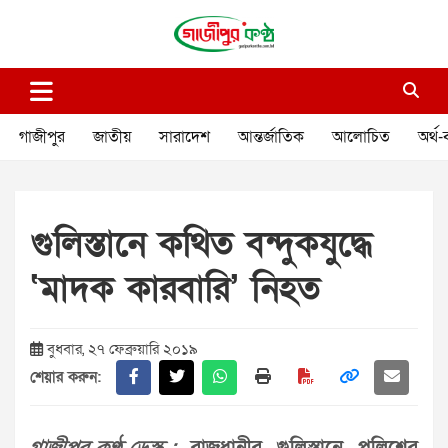
Skip
to
content
গাজীপুর কণ্ঠ
গণমানুষের কণ্ঠ
গাজীপুর
জাতীয়
সারাদেশ
আন্তর্জাতিক
আলোচিত
অর্থ-
গুলিস্তানে কথিত বন্দুকযুদ্ধে
‘মাদক কারবারি’ নিহত
বুধবার, ২৭ ফেব্রুয়ারি ২০১৯
শেয়ার করুন: