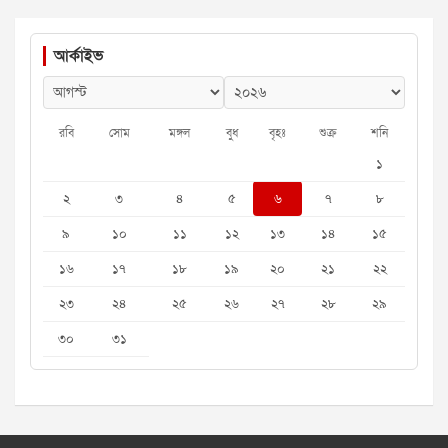
আর্কাইভ
রবি
সোম
মঙ্গল
বুধ
বৃহঃ
শুক্র
শনি
১
২
৩
৪
৫
৬
৭
৮
৯
১০
১১
১২
১৩
১৪
১৫
১৬
১৭
১৮
১৯
২০
২১
২২
২৩
২৪
২৫
২৬
২৭
২৮
২৯
৩০
৩১