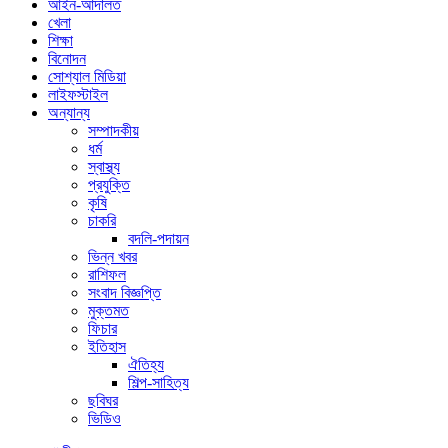
আইন-আদালত
খেলা
শিক্ষা
বিনোদন
সোশ্যাল মিডিয়া
লাইফস্টাইল
অন্যান্য
সম্পাদকীয়
ধর্ম
স্বাস্থ্য
প্রযুক্তি
কৃষি
চাকরি
বদলি-পদায়ন
ভিন্ন খবর
রাশিফল
সংবাদ বিজ্ঞপ্তি
মুক্তমত
ফিচার
ইতিহাস
ঐতিহ্য
শিল্প-সাহিত্য
ছবিঘর
ভিডিও