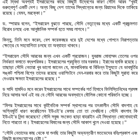
এই দ্বিধা অবশ্যই ইসরায়েলের কাছে কিছুটা উদ্বেগের কারণ সৌদি আরব “খুবই
গুরুত্বপূর্ণ একটি দেশ। অন্য কিছু দেশ তাদের সিদ্ধান্তের জন্য রিয়াদের দিকে তাকিয়ে
রয়েছে। যেমন, মরক্কো।”
ড. স্পায়ার বলেন, “ইসরায়েল বুঝতে পারছে, সৌদি নেতৃত্বের মধ্যে একটি প্রজন্মগত
বিরোধ চলছে এবং আনুষ্ঠানিক সম্পর্ক হতে সময় লাগবে।”
কিন্তু, তিনি মনে করেন, বেশ কয়েকবছর ধরে দুই দেশের মধ্যে গোপনে নিরাপত্তার
ক্ষেত্রে যে সহযোগিতা চলছে তা অব্যাহত থাকবে।
“ইসরায়েল সৌদি আরবের জন্য এখন একটি প্রয়োজন। যুবরাজ মোহাম্মদ তেলের ওপর
নির্ভরতা কমাতে বদ্ধপরিকর। ইসরায়েলের প্রযুক্তি তার দরকার। ইরানের হুমকি রয়েছে।
তাছাড়া সৌদি নেতারা খুব ভালো জানেন যে, মানবাধিকার বা বিভিন্ন ইস্যুতে যে ভাবমূর্তির
সঙ্কট পশ্চিমা বিশ্বে তাদের রয়েছে ওয়াশিংটনে দেন-দরবার করে তার কিছুটা সুরাহা করে
দেওয়ার ক্ষমতা ইসরায়েলের রয়েছে।”
ড সাদি হামদিও মনে করেন ইসরায়েলের সাথে সম্পর্কের শর্ত হিসাবে ফিলিস্তিনিদের প্রসঙ্গ
নিয়ে আসার অর্থ এই নয় যে সৌদি আরবের অবস্থানে মৌলিক কোনো পরিবর্তন হচ্ছে।
“মিশর ইসরায়েলের সাথে কূটনৈতিক সম্পর্ক স্থাপনের পর তৎকালীন সৌদি বাদশাহ যে
অগ্নিমূর্তি ধারণ করেছিলেন ইউএই’র বেলায় তো তা দেখছিনা। সৌদি বাদশাহ কি
ইউএই’র নিন্দা করেছেন? সৌদি সবুজ সংকেত ছাড়া বাহরাইন এই সিদ্ধান্ত কোনোভাবেই
নিতে পারতো না। ইসরায়েলের বিমানের জন্য সৌদি আকাশ খুলে দেওয়া হয়েছে।”
“সৌদি নেতাদের কাছ থেকে যা শুনছি তার কিছুটা অভ্যন্তরীণ মতভেদের বহিঃপ্রকাশ এবং
কিছুটা জনসংযোগের চেষ্টা।”