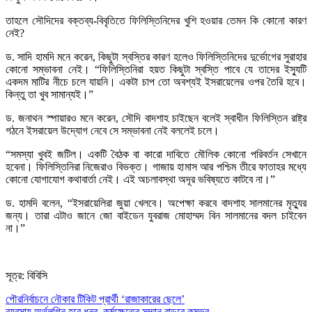
তাহলে সৌদিদের বক্তব্য-বিবৃতিতে ফিলিস্তিনিদের খুশি হওয়ার তেমন কি কোনো কারণ
নেই?
ড. সাদি হামদি মনে করেন, কিছুটা স্বস্তির কারণ হলেও ফিলিস্তিনিদের দুর্ভোগের সুরাহার
কোনো সম্ভাবনা নেই। “ফিলিস্তিনিরা হয়ত কিছুটা স্বস্তি পাবে যে তাদের ইস্যুটি
একদম মাটির নীচে চলে যায়নি। একটা চাপ তো অবশ্যই ইসরায়েলের ওপর তৈরি হবে।
কিন্তু তা খুব সামান্যই।”
ড. জনাথন স্পায়ারও মনে করেন, সৌদি বাদশাহ চাইছেন বলেই স্বাধীন ফিলিস্তিন রাষ্ট্র
গঠনে ইসরায়েল উদ্যোগ নেবে সে সম্ভাবনা নেই বললেই চলে।
“সমস্যা খুবই জটিল। একটি বৈঠক বা কারো দাবিতে মৌলিক কোনো পরিবর্তন সেখানে
হবেনা। ফিলিস্তিনিরা নিজেরাও বিভক্ত। গাজায় হামাস আর পশ্চিম তীরে ফাতাহর মধ্যে
কোনো যোগাযোগ কথাবার্তা নেই। এই অচলাবস্থা অদূর ভবিষ্যতে কাটবে না।”
ড. হামদি বলেন, “ইসরায়েলিরা জুয়া খেলবে। অপেক্ষা করবে বাদশাহ সালমানের মৃত্যুর
জন্য। তারা এটাও জানে জো বাইডেন যুবরাজ মোহাম্মদ বিন সালমানের বদল চাইবেন
না।”
সূত্র: বিবিসি
Post
পৌরনির্বাচনে নৌকার টিকিট প্রার্থী ‘রাজাকারের ছেলে’
ব্যবসায় অর্থলগ্নি হবে ধনুর, কর্মক্ষেত্রে সম্মান বাড়বে কুম্ভর