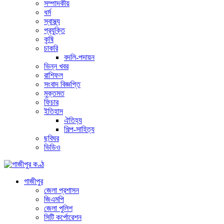
সম্পাদকীয়
ধর্ম
স্বাস্থ্য
প্রযুক্তি
কৃষি
চাকরি
বদলি-পদায়ন
ভিন্ন খবর
রাশিফল
সংবাদ বিজ্ঞপ্তি
মুক্তমত
ফিচার
ইতিহাস
ঐতিহ্য
শিল্প-সাহিত্য
ছবিঘর
ভিডিও
গাজীপুর
জেলা প্রশাসন
জিএমপি
জেলা পুলিশ
সিটি কর্পোরেশন