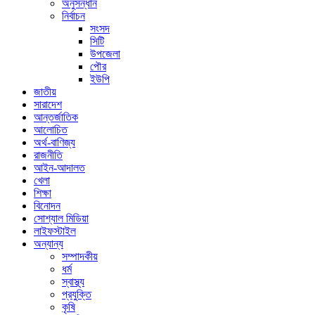
অনুসন্ধান
নির্বাচন
সংসদ
সিটি
উপজেলা
পৌর
ইউপি
জাতীয়
সারাদেশ
আন্তর্জাতিক
আলোচিত
অর্থ-বাণিজ্য
রাজনীতি
আইন-আদালত
খেলা
শিক্ষা
বিনোদন
সোশ্যাল মিডিয়া
লাইফস্টাইল
অন্যান্য
সম্পাদকীয়
ধর্ম
স্বাস্থ্য
প্রযুক্তি
কৃষি