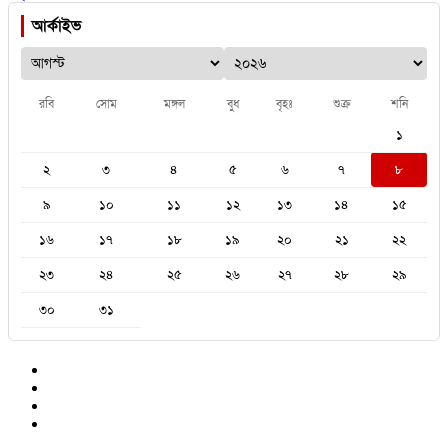
আর্কাইভ
রবি
সোম
মঙ্গল
বুধ
বৃহঃ
শুক্র
শনি
১
২
৩
৪
৫
৬
৭
৮
৯
১০
১১
১২
১৩
১৪
১৫
১৬
১৭
১৮
১৯
২০
২১
২২
২৩
২৪
২৫
২৬
২৭
২৮
২৯
৩০
৩১