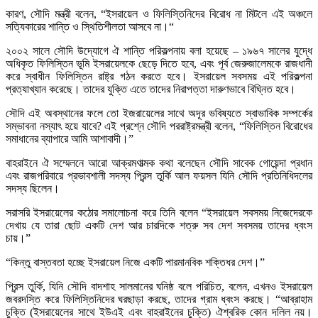
কারণ, সৌদি মন্ত্রী বলেন, “ইসরায়েল ও ফিলিস্তিনিদের বিরোধ না মিটলে এই অঞ্চলে
সত্যিকারের শান্তি ও স্থিতিশীলতা আসবে না।“
২০০২ সালে সৌদি উদ্যোগে ঐ শান্তি পরিকল্পনায় বলা হয়েছে – ১৯৬৭ সালের যুদ্ধে
অধিকৃত ফিলিস্তিন ভূমি ইসরায়েলকে ছেড়ে দিতে হবে, এবং পূর্ব জেরুজালেমকে রাজধানী
করে স্বাধীন ফিলিস্তিন রাষ্ট্র গঠন করতে হবে। ইসরায়েল সবসময় এই পরিকল্পনা
প্রত্যাখ্যান করেছে। তাদের যুক্তি এতে তাদের নিরাপত্তা দারুণভাবে বিঘ্নিত হবে।
সৌদি এই অবস্থানের ফলে তো ইজরায়েলের সাথে অদূর ভবিষ্যতে স্বাভাবিক সম্পর্কের
সম্ভাবনা নস্যাৎ হয়ে যাবে? এই প্রশ্নে সৌদি পররাষ্ট্রমন্ত্রী বলেন, “ফিলিস্তিন বিরোধের
সমাধানের ব্যাপারে আমি আশাবাদী।”
বাহরাইনে ঐ সম্মেলনে আরো আক্রমণাত্মক কথা বলেছেন সৌদি সাবেক গোয়েন্দা প্রধান
এবং রাজপরিবারে প্রভাবশালী সদস্য প্রিন্স তুর্কি আল ফয়সল যিনি সৌদি প্রতিনিধিদলের
সদস্য ছিলেন।
সরাসরি ইসরায়েলের কঠোর সমালোচনা করে তিনি বলেন “ইসরায়েল সবসময় নিজেদেরকে
দেখায় যে তারা ছোট একটি দেশ আর চারদিকে শত্রু সব দেশ সবসময় তাদের ধ্বংস
চায়।”
“কিন্তু বাস্তবতা হচ্ছে ইসরায়েল নিজে একটি পারমানবিক শক্তিধর দেশ।”
প্রিন্স তুর্কি, যিনি সৌদি বাদশাহ সালমানের ঘনিষ্ঠ বলে পরিচিত, বলেন, এখনও ইসরায়েল
জবরদস্তি করে ফিলিস্তিনিদের ঘরছাড়া করছে, তাদের গ্রাম ধ্বংস করছে। “আব্রাহাম
চুক্তি (ইসরায়েলের সাথে ইউএই এবং বাহরাইনের চুক্তি) ঐশ্বরিক কোন দলিল নয়।