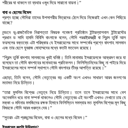
শরীরের ঘা থাকলে তা ব্যথার ওষুধ দিয়ে সারানো যায়না।”
বাবা ও ছেলের বিভেদ
প্রশ্ন হচ্ছে সৌদিরা তাদের উপসাগরীয় মিত্রদের ঠেলে দিয়ে নিজেরাই এখন কেন পিছিয়ে
যাচ্ছে?
লন্ডনে ভূ-রাজনৈতিক নিরাপত্তা বিষয়ক গবেষণা প্রতিষ্ঠান ইন্টারন্যাশনাল ইন্টারেস্টের
প্রধান ড সাদি হামদি বিবিসি বাংলাকে বলেন, সৌদি পররাষ্ট্রমন্ত্রী বা প্রিন্স তুর্কি আল
ফয়সলের বক্তব্যে এটা পরিষ্কার যে ইসরায়েলের সাথে সম্পর্কের প্রশ্নে বাদশাহ সালমান
এবং তার ছেলে যুবরাজ মোহাম্মদের মধ্যে কতটা মতভেদ রয়েছে।
“প্রিন্স তুর্কি বাদশাহ সালমানের খুবই ঘনিষ্ঠ। তিনি মানামায় ইসরায়েলকে আক্রমণ করে যা
বলেছেন তা সৌদি বাদশাহের মনোভাবের প্রতিফলন। ফিলিস্তিনিদের কিছু না পাইয়ে দিয়ে
ইসরায়েলের সাথে সম্পর্ক স্থাপনে সৌদি বাদশাহর তীব্র আপত্তি রয়েছে।”
এছাড়া, তিনি বলেন, সৌদি নেতৃত্বের বড় একটি অংশ এখনও সাধারণ আরব জনগণের
মতামত নিয়ে চিন্তিত।
“তারা মুসলিম বিশ্বের নেতৃত্ব নিয়ে চিন্তিত। তলে তলে ইসরায়েলের সাথে বেশ
অনেকদিন ধরে নানা সম্পর্ক থাকলেও সৌদি নেতৃত্বের এই অংশটি এখনও দেখাতে চায় যে
মক্কা ও মদিনার মসজিদের রক্ষক হিসাবে ফিলিস্তিন সমস্যার মত মুসলিম বিশ্বের মূল কিছু
বিষয়কে সৌদি আরব গুরুত্ব দেয়।”
“সুতরাং এটা প্রজন্মের বিভেদ, বাবা ও ছেলের মধ্যে বিভেদ।”
ইসরায়েল কতটা উদ্বিগ্ন?