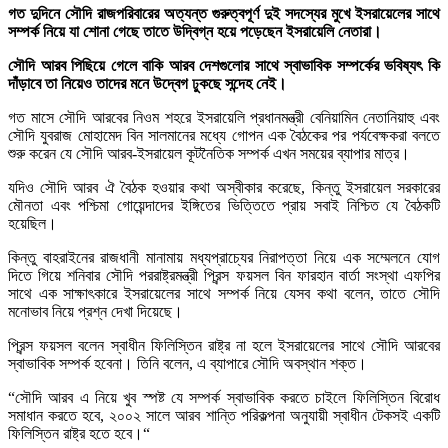
গত দুদিনে সৌদি রাজপরিবারের অত্যন্ত গুরুত্বপূর্ণ দুই সদস্যের মুখে ইসরায়েলের সাথে
সম্পর্ক নিয়ে যা শোনা গেছে তাতে উদ্বিগ্ন হয়ে পড়েছেন ইসরায়েলি নেতারা।
সৌদি আরব পিছিয়ে গেলে বাকি আরব দেশগুলোর সাথে স্বাভাবিক সম্পর্কের ভবিষ্যৎ কি
দাঁড়াবে তা নিয়েও তাদের মনে উদ্বেগ ঢুকছে সন্দেহ নেই।
গত মাসে সৌদি আরবের নিওম শহরে ইসরায়েলি প্রধানমন্ত্রী বেনিয়ামিন নেতানিয়াহু এবং
সৌদি যুবরাজ মোহামেদ বিন সালমানের মধ্যে গোপন এক বৈঠকের পর পর্যবেক্ষকরা বলতে
শুরু করেন যে সৌদি আরব-ইসরায়েল কূটনৈতিক সম্পর্ক এখন সময়ের ব্যাপার মাত্র।
যদিও সৌদি আরব ঐ বৈঠক হওয়ার কথা অস্বীকার করেছে, কিন্তু ইসরায়েল সরকারের
মৌনতা এবং পশ্চিমা গোয়েন্দাদের ইঙ্গিতের ভিত্তিতে প্রায় সবাই নিশ্চিত যে বৈঠকটি
হয়েছিল।
কিন্তু বাহরাইনের রাজধানী মানামায় মধ্যপ্রাচ্যের নিরাপত্তা নিয়ে এক সম্মেলনে যোগ
দিতে গিয়ে শনিবার সৌদি পররাষ্ট্রমন্ত্রী প্রিন্স ফয়সল বিন ফারহান বার্তা সংস্থা এফপির
সাথে এক সাক্ষাৎকারে ইসরায়েলের সাথে সম্পর্ক নিয়ে যেসব কথা বলেন, তাতে সৌদি
মনোভাব নিয়ে প্রশ্ন দেখা দিয়েছে।
প্রিন্স ফয়সল বলেন স্বাধীন ফিলিস্তিন রাষ্ট্র না হলে ইসরায়েলের সাথে সৌদি আরবের
স্বাভাবিক সম্পর্ক হবেনা। তিনি বলেন, এ ব্যাপারে সৌদি অবস্থান শক্ত।
“সৌদি আরব এ নিয়ে খুব স্পষ্ট যে সম্পর্ক স্বাভাবিক করতে চাইলে ফিলিস্তিন বিরোধ
সমাধান করতে হবে, ২০০২ সালে আরব শান্তি পরিকল্পনা অনুযায়ী স্বাধীন টেকসই একটি
ফিলিস্তিন রাষ্ট্র হতে হবে।“