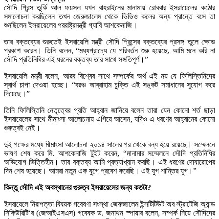
সৌদি প্রিন্স তুর্কি আল ফয়সল যখন বাহরাইনের মানামায় রোববার ইসরায়েলের কঠোর
সমালোচনা করছিলেন তখন জেরুজালেম থেকে ভিডিও কলের অন্য প্রান্তে বসে তা
শুনছিলেন ইসরায়েলের পররাষ্ট্রমন্ত্রী গ্যাবি আশকেনাজি।
তার বক্তব্যের শুরুতেই ইসরায়েলি মন্ত্রী সৌদি প্রিন্সের বক্তব্যের প্রসঙ্গ তুলে ক্ষোভ
প্রকাশ করেন। তিনি বলেন, “মধ্যপ্রাচ্যে যে পরিবর্তন শুরু হয়েছে, আমি মনে করি না
সৌদি প্রতিনিধির এই ধরনের বক্তব্য তার সাথে সঙ্গতিপূর্ণ।”
ইসরায়েলি মন্ত্রী বলেন, আরব বিশ্বের সাথে সম্পর্কের অর্থ এই নয় যে ফিলিস্তিনিদের
স্বার্থ চাপা দেওয়া হচ্ছে। “বরঞ্চ আব্রাহাম চুক্তি এই সঙ্কট সমাধানের সুযোগ করে
দিয়েছে।”
তিনি ফিলিস্তিনি নেতৃত্বের প্রতি আহ্বান জানিয়ে বলেন তারা যেন কোনো শর্ত ছাড়া
ইসরায়েলের সাথে মীমাংসা আলোচনায় এগিয়ে আসেন, যদিও এ ধরণের আহ্বানের কোনো
গুরুত্বই নেই।
দুই পক্ষের মধ্যে মীমাংসা আলোচনা ২০১৪ সালের পর থেকে বন্ধ হয়ে রয়েছে। সম্মেলনে
ভাষণ শেষ করে মি. আশকেনাজি টুইট করেন, “মানামার সম্মেলনে সৌদি প্রতিনিধির
অভিযোগ ভিত্তিহীন। তার বক্তব্য আমি প্রত্যাখ্যান করছি। এই ধরণের দোষারোপের
দিন শেষ হয়েছে। আমরা নতুন এক যুগে প্রবেশ করেছি। এই যুগ শান্তির যুগ।”
কিন্তু সৌদি এই অবস্থানের গুরুত্ব ইসরায়েলের জন্য কতটা?
ইসরায়েলে নিরাপত্তা বিষয়ক গবেষণা সংস্থা জেরুজালেম ইন্সটিটিউট অব স্ট্রাটেজি অ্যান্ড
সিকিউরিটি‘র (জেআইএসএস) গবেষক ড. জনাথন স্পায়ার বলেন, সম্পর্ক নিয়ে সৌদিদের