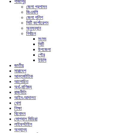
গাজীপুর
জেলা প্রশাসন
জিএমপি
জেলা পুলিশ
সিটি কর্পোরেশন
অনুসন্ধান
নির্বাচন
সংসদ
সিটি
উপজেলা
পৌর
ইউপি
জাতীয়
সারাদেশ
আন্তর্জাতিক
আলোচিত
অর্থ-বাণিজ্য
রাজনীতি
আইন-আদালত
খেলা
শিক্ষা
বিনোদন
সোশ্যাল মিডিয়া
লাইফস্টাইল
অন্যান্য