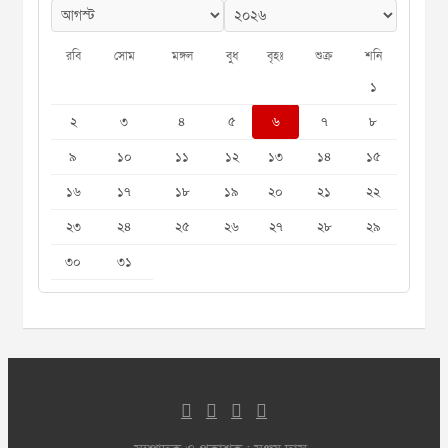
রবি
সোম
মঙ্গল
বুধ
বৃহঃ
শুক্র
শনি
১
২
৩
৪
৫
৬
৭
৮
৯
১০
১১
১২
১৩
১৪
১৫
১৬
১৭
১৮
১৯
২০
২১
২২
২৩
২৪
২৫
২৬
২৭
২৮
২৯
৩০
৩১