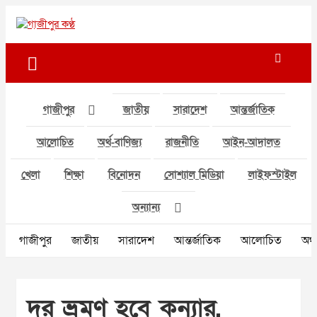
Skip
to
গাজীপুর কণ্ঠ
গণমানুষের কণ্ঠ
content
গাজীপুর
জাতীয়
সারাদেশ
আন্তর্জাতিক
আলোচিত
অর্থ-বাণিজ্য
রাজনীতি
আইন-আদালত
খেলা
শিক্ষা
বিনোদন
সোশ্যাল মিডিয়া
লাইফস্টাইল
অন্যান্য
গাজীপুর
জাতীয়
সারাদেশ
আন্তর্জাতিক
আলোচিত
অর্থ
দূর ভ্রমণ হবে কন্যার,