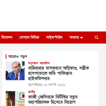
বিনোদন
সোশ্যাল মিডিয়া
লাইফস্টাইল
অন্যান্য
আরোও পড়ুন
অনুসন্ধান
আলোচিত
বারিধারায় বাসভবনে অগ্নিকাণ্ড, সস্ত্রীক
হাসপাতালে ভর্তি পাকিস্তান
হাইকমিশনার
বৃহস্পতিবার, ০৬ আগস্ট ২০২৬
জাতীয়
কাজী জেসিনকে বিটিভির নতুন
মহাপরিচালক হিসেবে নিয়োগ