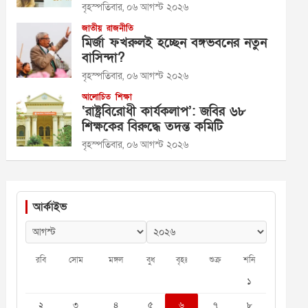
বৃহস্পতিবার, ০৬ আগস্ট ২০২৬
জাতীয়
রাজনীতি
মির্জা ফখরুলই হচ্ছেন বঙ্গভবনের নতুন
বাসিন্দা?
বৃহস্পতিবার, ০৬ আগস্ট ২০২৬
আলোচিত
শিক্ষা
‘রাষ্ট্রবিরোধী কার্যকলাপ’: জবির ৬৮
শিক্ষকের বিরুদ্ধে তদন্ত কমিটি
বৃহস্পতিবার, ০৬ আগস্ট ২০২৬
আর্কাইভ
রবি
সোম
মঙ্গল
বুধ
বৃহঃ
শুক্র
শনি
১
২
৩
৪
৫
৬
৭
৮