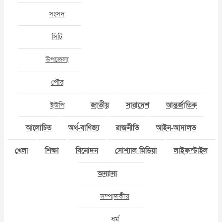
সংসদ
সিটি
উপজেলা
পৌর
ইউপি
জাতীয়
সারাদেশ
আন্তর্জাতিক
আলোচিত
অর্থ-বাণিজ্য
রাজনীতি
আইন-আদালত
খেলা
শিক্ষা
বিনোদন
সোশ্যাল মিডিয়া
লাইফস্টাইল
অন্যান্য
সম্পাদকীয়
ধর্ম