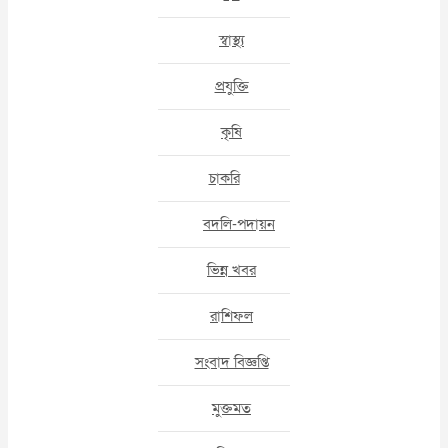
স্বাস্থ্য
প্রযুক্তি
কৃষি
চাকরি
বদলি-পদায়ন
ভিন্ন খবর
রাশিফল
সংবাদ বিজ্ঞপ্তি
মুক্তমত