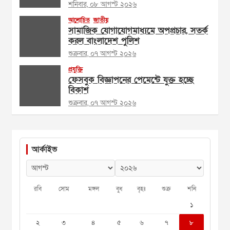
শনিবার, ০৮ আগস্ট ২০২৬
আলোচিত
জাতীয়
সামাজিক যোগাযোগমাধ্যমে অপপ্রচার, সতর্ক
করল বাংলাদেশ পুলিশ
শুক্রবার, ০৭ আগস্ট ২০২৬
প্রযুক্তি
ফেসবুক বিজ্ঞাপনের পেমেন্টে যুক্ত হচ্ছে
বিকাশ
শুক্রবার, ০৭ আগস্ট ২০২৬
আর্কাইভ
রবি
সোম
মঙ্গল
বুধ
বৃহঃ
শুক্র
শনি
১
২
৩
৪
৫
৬
৭
৮