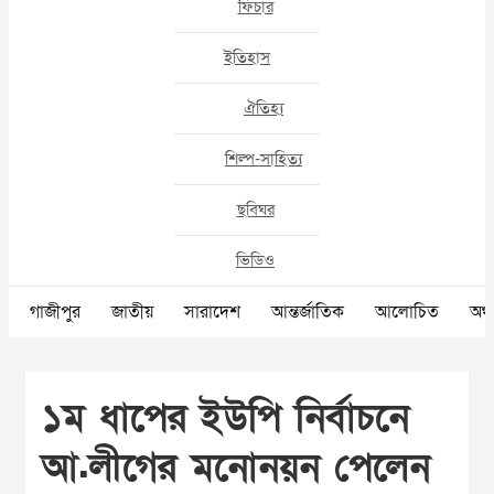
ফিচার
ইতিহাস
ঐতিহ্য
শিল্প-সাহিত্য
ছবিঘর
ভিডিও
গাজীপুর
জাতীয়
সারাদেশ
আন্তর্জাতিক
আলোচিত
অর্থ
১ম ধাপের ইউপি নির্বাচনে
আ.লীগের মনোনয়ন পেলেন