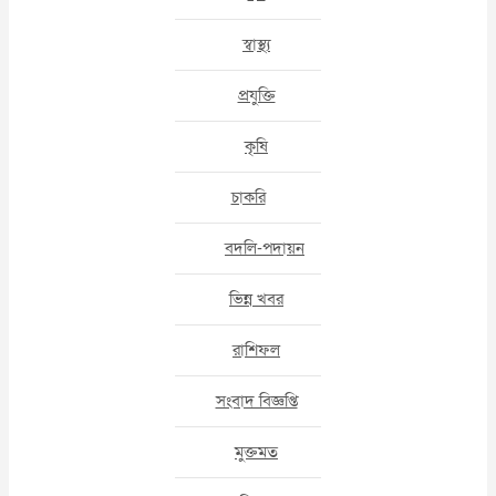
স্বাস্থ্য
প্রযুক্তি
কৃষি
চাকরি
বদলি-পদায়ন
ভিন্ন খবর
রাশিফল
সংবাদ বিজ্ঞপ্তি
মুক্তমত