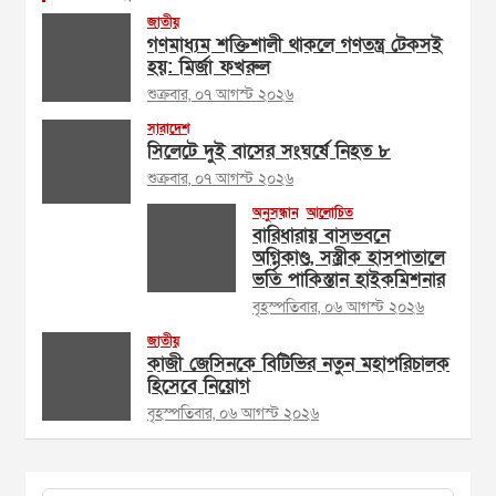
জাতীয়
গণমাধ্যম শক্তিশালী থাকলে গণতন্ত্র টেকসই
হয়: মির্জা ফখরুল
শুক্রবার, ০৭ আগস্ট ২০২৬
সারাদেশ
সিলেটে দুই বাসের সংঘর্ষে নিহত ৮
শুক্রবার, ০৭ আগস্ট ২০২৬
অনুসন্ধান
আলোচিত
বারিধারায় বাসভবনে
অগ্নিকাণ্ড, সস্ত্রীক হাসপাতালে
ভর্তি পাকিস্তান হাইকমিশনার
বৃহস্পতিবার, ০৬ আগস্ট ২০২৬
জাতীয়
কাজী জেসিনকে বিটিভির নতুন মহাপরিচালক
হিসেবে নিয়োগ
বৃহস্পতিবার, ০৬ আগস্ট ২০২৬