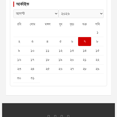
আর্কাইভ
রবি
সোম
মঙ্গল
বুধ
বৃহঃ
শুক্র
শনি
১
২
৩
৪
৫
৬
৭
৮
৯
১০
১১
১২
১৩
১৪
১৫
১৬
১৭
১৮
১৯
২০
২১
২২
২৩
২৪
২৫
২৬
২৭
২৮
২৯
৩০
৩১