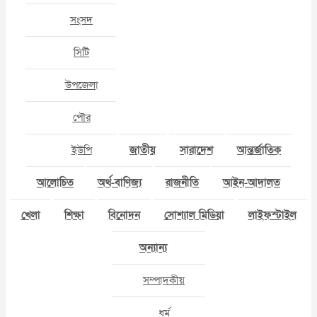
সংসদ
সিটি
উপজেলা
পৌর
ইউপি
জাতীয়
সারাদেশ
আন্তর্জাতিক
আলোচিত
অর্থ-বাণিজ্য
রাজনীতি
আইন-আদালত
খেলা
শিক্ষা
বিনোদন
সোশ্যাল মিডিয়া
লাইফস্টাইল
অন্যান্য
সম্পাদকীয়
ধর্ম