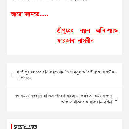
আরো জানতে…..
শ্রীপুরের নতুন এসি-ল্যান্ড
ফারজানা নাসরীন
Post
গাজীপুর সদরের এসি-ল্যান্ড এম ডি শামসুল আরিফীনকে ‘রাজউক’-
navigation
এ পদায়ন
যথাসময়ে সরকারি অফিসে পাওয়া যাচ্ছে না কর্মকর্তা-কর্মচারীদের,
অফিসে থাকতে আবারও নির্দেশনা
আরোও পড়ুন