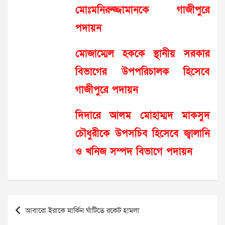
মোঃমনিরুজ্জামানকে গাজীপুরে
পদায়ন
মোজাম্মেল হককে স্থানীয় সরকার
বিভাগের উপপরিচালক হিসেবে
গাজীপুরে পদায়ন
দিদারে আলম মোহাম্মদ মাকসুদ
চৌধুরীকে উপসচিব হিসেবে জ্বালানি
ও খনিজ সম্পদ বিভাগে পদায়ন
Post
আবারো ইরাকে মার্কিন ঘাঁটিতে রকেট হামলা
navigation