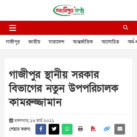
Skip
to
content
গাজীপুর কণ্ঠ
গণমানুষের কণ্ঠ
গাজীপুর
জাতীয়
সারাদেশ
আন্তর্জাতিক
আলোচিত
অর্থ-
গাজীপুর স্থানীয় সরকার
বিভাগের নতুন উপপরিচালক
কামরুজ্জামান
মঙ্গলবার, ১৬ মার্চ ২০২১
শেয়ার করুন: