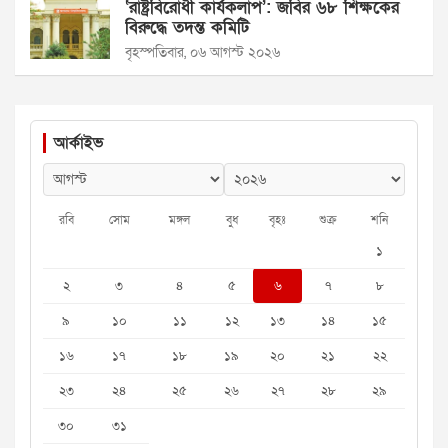
‘রাষ্ট্রবিরোধী কার্যকলাপ’: জবির ৬৮ শিক্ষকের
বিরুদ্ধে তদন্ত কমিটি
বৃহস্পতিবার, ০৬ আগস্ট ২০২৬
আর্কাইভ
রবি
সোম
মঙ্গল
বুধ
বৃহঃ
শুক্র
শনি
১
২
৩
৪
৫
৬
৭
৮
৯
১০
১১
১২
১৩
১৪
১৫
১৬
১৭
১৮
১৯
২০
২১
২২
২৩
২৪
২৫
২৬
২৭
২৮
২৯
৩০
৩১