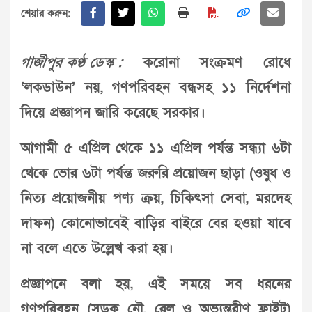
শেয়ার করুন:
গাজীপুর কণ্ঠ ডেস্ক :
করোনা সংক্রমণ রোধে
‘লকডাউন’ নয়, গণপরিবহন বন্ধসহ ১১ নির্দেশনা
দিয়ে প্রজ্ঞাপন জারি করেছে সরকার।
আগামী ৫ এপ্রিল থেকে ১১ এপ্রিল পর্যন্ত সন্ধ‌্যা ৬টা
থেকে ভোর ৬টা পর্যন্ত জরুরি প্রয়োজন ছাড়া (ওষুধ ও
নিত‌্য প্রয়োজনীয় পণ‌্য ক্রয়, চিকিৎসা সেবা, মরদেহ
দাফন) কোনোভাবেই বাড়ির বাইরে বের হওয়া যাবে
না বলে এতে উল্লেখ করা হয়।
প্রজ্ঞাপনে বলা হয়, এই সময়ে সব ধরনের
গণপরিবহন (সড়ক নৌ, রেল ও অভ‌্যন্তরীণ ফ্লাইট)