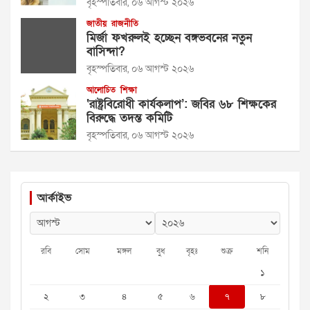
বৃহস্পতিবার, ০৬ আগস্ট ২০২৬
জাতীয়
রাজনীতি
মির্জা ফখরুলই হচ্ছেন বঙ্গভবনের নতুন
বাসিন্দা?
বৃহস্পতিবার, ০৬ আগস্ট ২০২৬
আলোচিত
শিক্ষা
‘রাষ্ট্রবিরোধী কার্যকলাপ’: জবির ৬৮ শিক্ষকের
বিরুদ্ধে তদন্ত কমিটি
বৃহস্পতিবার, ০৬ আগস্ট ২০২৬
আর্কাইভ
রবি
সোম
মঙ্গল
বুধ
বৃহঃ
শুক্র
শনি
১
২
৩
৪
৫
৬
৭
৮