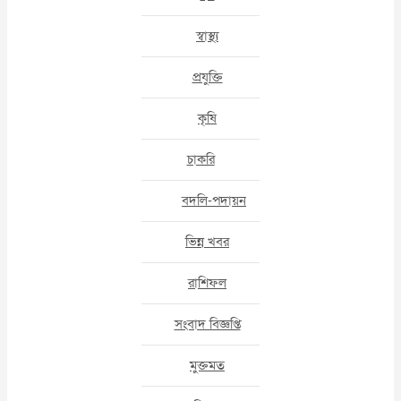
স্বাস্থ্য
প্রযুক্তি
কৃষি
চাকরি
বদলি-পদায়ন
ভিন্ন খবর
রাশিফল
সংবাদ বিজ্ঞপ্তি
মুক্তমত