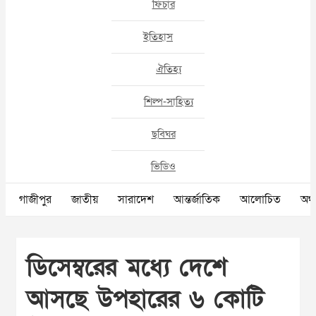
ফিচার
ইতিহাস
ঐতিহ্য
শিল্প-সাহিত্য
ছবিঘর
ভিডিও
গাজীপুর
জাতীয়
সারাদেশ
আন্তর্জাতিক
আলোচিত
অর্থ
ডিসেম্বরের মধ্যে দেশে
আসছে উপহারের ৬ কোটি