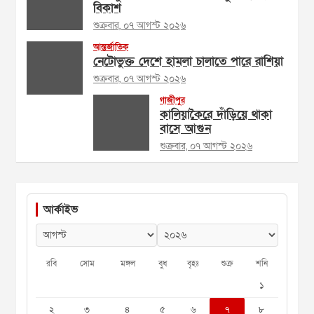
বিকাশ
শুক্রবার, ০৭ আগস্ট ২০২৬
আন্তর্জাতিক
নেটোভুক্ত দেশে হামলা চালাতে পারে রাশিয়া
শুক্রবার, ০৭ আগস্ট ২০২৬
গাজীপুর
কালিয়াকৈরে দাঁড়িয়ে থাকা
বাসে আগুন
শুক্রবার, ০৭ আগস্ট ২০২৬
আর্কাইভ
রবি
সোম
মঙ্গল
বুধ
বৃহঃ
শুক্র
শনি
১
২
৩
৪
৫
৬
৭
৮