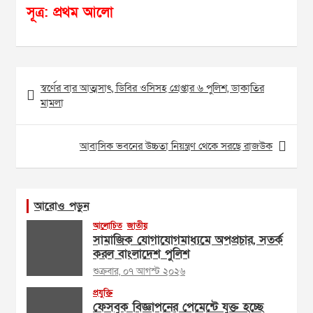
সূত্র: প্রথম আলো
Post
স্বর্ণের বার আত্মসাৎ, ডিবির ওসিসহ গ্রেপ্তার ৬ পুলিশ, ডাকাতির
navigation
মামলা
আবাসিক ভবনের উচ্চতা নিয়ন্ত্রণ থেকে সরছে রাজউক
আরোও পড়ুন
আলোচিত
জাতীয়
সামাজিক যোগাযোগমাধ্যমে অপপ্রচার, সতর্ক
করল বাংলাদেশ পুলিশ
শুক্রবার, ০৭ আগস্ট ২০২৬
প্রযুক্তি
ফেসবুক বিজ্ঞাপনের পেমেন্টে যুক্ত হচ্ছে