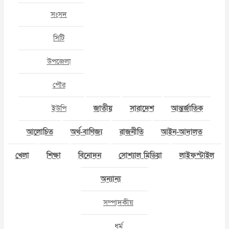
সংসদ
সিটি
উপজেলা
পৌর
ইউপি
জাতীয়
সারাদেশ
আন্তর্জাতিক
আলোচিত
অর্থ-বাণিজ্য
রাজনীতি
আইন-আদালত
খেলা
শিক্ষা
বিনোদন
সোশ্যাল মিডিয়া
লাইফস্টাইল
অন্যান্য
সম্পাদকীয়
ধর্ম