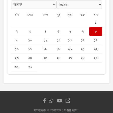
রবি
সোম
মঙ্গল
বুধ
বৃহঃ
শুক্র
শনি
১
২
৩
৪
৫
৬
৭
৮
৯
১০
১১
১২
১৩
১৪
১৫
১৬
১৭
১৮
১৯
২০
২১
২২
২৩
২৪
২৫
২৬
২৭
২৮
২৯
৩০
৩১
সম্পাদক ও প্রকাশক : সঞ্জয় দাস