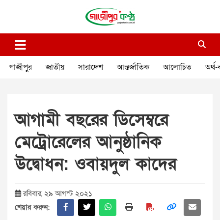
Skip
to
content
গাজীপুর কণ্ঠ
গণমানুষের কণ্ঠ
গাজীপুর
জাতীয়
সারাদেশ
আন্তর্জাতিক
আলোচিত
অর্থ-
আগামী বছরের ডিসেম্বরে
মেট্রোরেলের আনুষ্ঠানিক
উদ্বোধন: ওবায়দুল কাদের
রবিবার, ২৯ আগস্ট ২০২১
শেয়ার করুন: