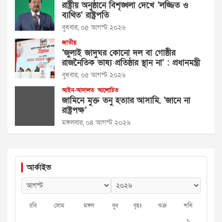
রাষ্ট্রীয় অনুষ্ঠানে বিশৃঙ্খলা দেখে ‘লজ্জিত ও
ব্যথিত’ রাষ্ট্রপতি
বুধবার, ০৫ আগস্ট ২০২৬
জাতীয়
‘জুলাই জাদুঘর কোনো দল বা গোষ্ঠীর
রাজনৈতিক ভাষ্য প্রতিষ্ঠার স্থান না’ : প্রধানমন্ত্রী
বুধবার, ০৫ আগস্ট ২০২৬
আইন-আদালত
আলোচিত
জামিনে মুক্ত তনু হত্যার আসামি, ‘জানে না
রাষ্ট্রপক্ষ’
মঙ্গলবার, ০৪ আগস্ট ২০২৬
আর্কাইভ
রবি
সোম
মঙ্গল
বুধ
বৃহঃ
শুক্র
শনি
১