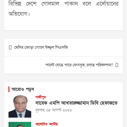
বিভিন্ন দেশে গোলমাল পাকান বলে এর্দোয়ানের
অভিযোগ।
Post
মেসির জোড়া গোলে উজ্জ্বল পিএসজি
navigation
পাল্টে যেতে পারে ফেসবুক, চলছে পরিকল্পনা!
আরোও পড়ুন
গাজীপুর
সাবেক এমপি আখতারুজ্জামান ডিবি হেফাজতে
বুধবার, ০৫ আগস্ট ২০২৬
আলোচিত
জাতীয়