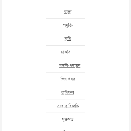
স্বাস্থ্য
প্রযুক্তি
কৃষি
চাকরি
বদলি-পদায়ন
ভিন্ন খবর
রাশিফল
সংবাদ বিজ্ঞপ্তি
মুক্তমত