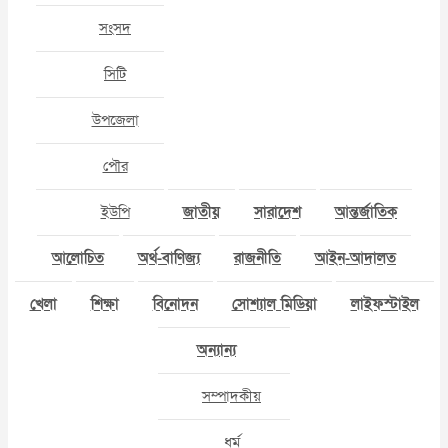
সংসদ
সিটি
উপজেলা
পৌর
ইউপি
জাতীয়
সারাদেশ
আন্তর্জাতিক
আলোচিত
অর্থ-বাণিজ্য
রাজনীতি
আইন-আদালত
খেলা
শিক্ষা
বিনোদন
সোশ্যাল মিডিয়া
লাইফস্টাইল
অন্যান্য
সম্পাদকীয়
ধর্ম