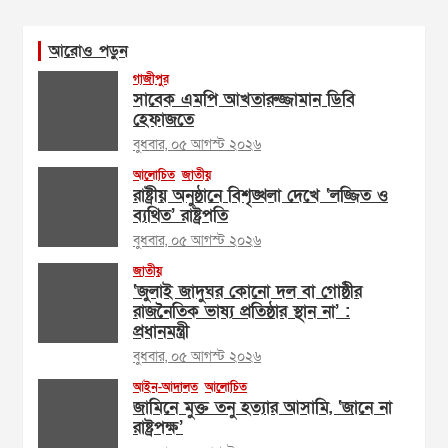
আরোও পড়ুন
গাজীপুর
সাবেক এমপি আখতারুজ্জামান ডিবি
হেফাজতে
বুধবার, ০৫ আগস্ট ২০২৬
আলোচিত
জাতীয়
রাষ্ট্রীয় অনুষ্ঠানে বিশৃঙ্খলা দেখে ‘লজ্জিত ও
ব্যথিত’ রাষ্ট্রপতি
বুধবার, ০৫ আগস্ট ২০২৬
জাতীয়
‘জুলাই জাদুঘর কোনো দল বা গোষ্ঠীর
রাজনৈতিক ভাষ্য প্রতিষ্ঠার স্থান না’ :
প্রধানমন্ত্রী
বুধবার, ০৫ আগস্ট ২০২৬
আইন-আদালত
আলোচিত
জামিনে মুক্ত তনু হত্যার আসামি, ‘জানে না
রাষ্ট্রপক্ষ’