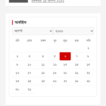
মঙ্গলবার, ০৪ আগস্ট ২০২৬
আর্কাইভ
রবি
সোম
মঙ্গল
বুধ
বৃহঃ
শুক্র
শনি
১
২
৩
৪
৫
৬
৭
৮
৯
১০
১১
১২
১৩
১৪
১৫
১৬
১৭
১৮
১৯
২০
২১
২২
২৩
২৪
২৫
২৬
২৭
২৮
২৯
৩০
৩১