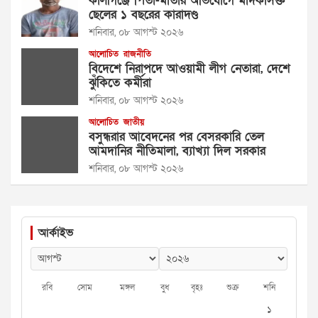
কালীগঞ্জে পিতা-মাতার অভিযোগে মাদকাসক্ত
ছেলের ১ বছরের কারাদণ্ড
শনিবার, ০৮ আগস্ট ২০২৬
আলোচিত
রাজনীতি
বিদেশে নিরাপদে আওয়ামী লীগ নেতারা, দেশে
ঝুঁকিতে কর্মীরা
শনিবার, ০৮ আগস্ট ২০২৬
আলোচিত
জাতীয়
বসুন্ধরার আবেদনের পর বেসরকারি তেল
আমদানির নীতিমালা, ব্যাখ্যা দিল সরকার
শনিবার, ০৮ আগস্ট ২০২৬
আর্কাইভ
রবি
সোম
মঙ্গল
বুধ
বৃহঃ
শুক্র
শনি
১