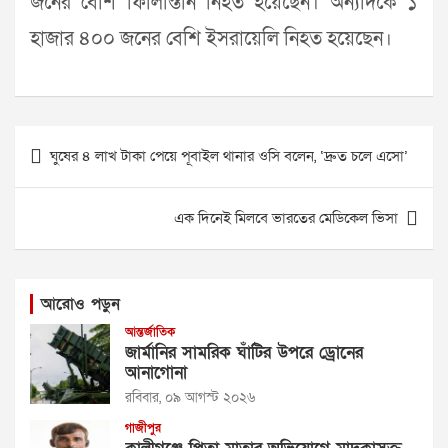
জনের বেশি ফিলিস্তিনি নিহত হয়েছেন। অন্যদিকে ১
হাজার ৪০০ জনের বেশি ইসরায়েলি নিহত হয়েছেন।
Post
ঘুষের ৪ লাখ টাকা পেয়ে পূবাইল থানার ওসি বলেন, ‘দ্রুত চলে এসো’
navigation
এক দিনেই মিলবে ভারতের মেডিকেল ভিসা
আরোও পড়ুন
আন্তর্জাতিক
জার্মানির সামরিক ঘাঁটির উপরে ড্রোনের
আনাগোনা
রবিবার, ০৯ আগস্ট ২০২৬
গাজীপুর