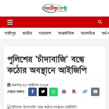
Skip
to
content
গাজীপুর কণ্ঠ
গণমানুষের কণ্ঠ
গাজীপুর
জাতীয়
সারাদেশ
আন্তর্জাতিক
আলোচিত
অর্থ-
পুলিশের ‘চাঁদাবাজি’ বন্ধে
কঠোর অবস্থানে আইজিপি
শুক্রবার, ২০ অক্টোবর ২০২৩
শেয়ার করুন: