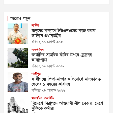
আরোও পড়ুন
জাতীয়
মানুষের কল্যাণে ইউএনওদের কাজ করার
আহ্বান প্রধানমন্ত্রীর
রবিবার, ০৯ আগস্ট ২০২৬
আন্তর্জাতিক
জার্মানির সামরিক ঘাঁটির উপরে ড্রোনের
আনাগোনা
রবিবার, ০৯ আগস্ট ২০২৬
গাজীপুর
কালীগঞ্জে পিতা-মাতার অভিযোগে মাদকাসক্ত
ছেলের ১ বছরের কারাদণ্ড
শনিবার, ০৮ আগস্ট ২০২৬
আলোচিত
রাজনীতি
বিদেশে নিরাপদে আওয়ামী লীগ নেতারা, দেশে
ঝুঁকিতে কর্মীরা