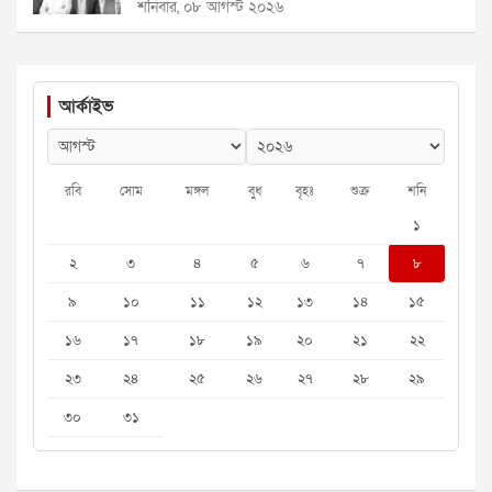
শনিবার, ০৮ আগস্ট ২০২৬
আর্কাইভ
রবি
সোম
মঙ্গল
বুধ
বৃহঃ
শুক্র
শনি
১
২
৩
৪
৫
৬
৭
৮
৯
১০
১১
১২
১৩
১৪
১৫
১৬
১৭
১৮
১৯
২০
২১
২২
২৩
২৪
২৫
২৬
২৭
২৮
২৯
৩০
৩১