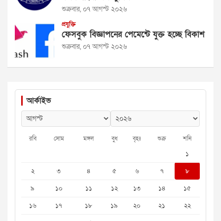
শুক্রবার, ০৭ আগস্ট ২০২৬
প্রযুক্তি
ফেসবুক বিজ্ঞাপনের পেমেন্টে যুক্ত হচ্ছে বিকাশ
শুক্রবার, ০৭ আগস্ট ২০২৬
আর্কাইভ
রবি
সোম
মঙ্গল
বুধ
বৃহঃ
শুক্র
শনি
১
২
৩
৪
৫
৬
৭
৮
৯
১০
১১
১২
১৩
১৪
১৫
১৬
১৭
১৮
১৯
২০
২১
২২