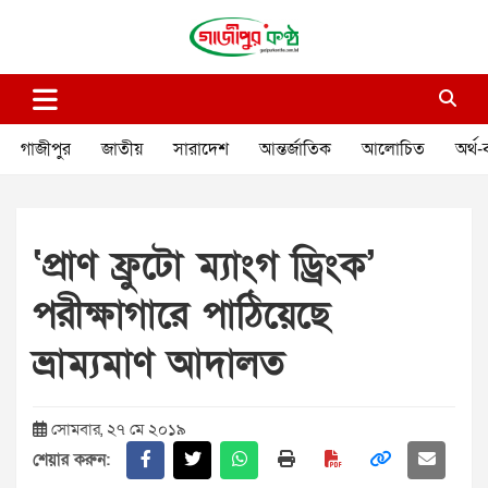
Skip
to
content
গাজীপুর কণ্ঠ
গণমানুষের কণ্ঠ
গাজীপুর
জাতীয়
সারাদেশ
আন্তর্জাতিক
আলোচিত
অর্থ-
‘প্রাণ ফ্রুটো ম্যাংগ ড্রিংক’
পরীক্ষাগারে পাঠিয়েছে
ভ্রাম্যমাণ আদালত
সোমবার, ২৭ মে ২০১৯
শেয়ার করুন: