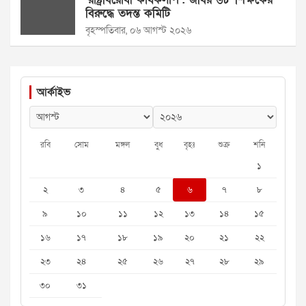
বিরুদ্ধে তদন্ত কমিটি
বৃহস্পতিবার, ০৬ আগস্ট ২০২৬
আর্কাইভ
রবি
সোম
মঙ্গল
বুধ
বৃহঃ
শুক্র
শনি
১
২
৩
৪
৫
৬
৭
৮
৯
১০
১১
১২
১৩
১৪
১৫
১৬
১৭
১৮
১৯
২০
২১
২২
২৩
২৪
২৫
২৬
২৭
২৮
২৯
৩০
৩১