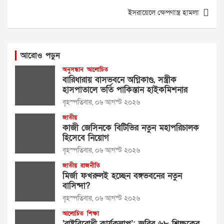
ইসরায়েলে ক্ষেপণাস্ত্র হামলা
আরোও পড়ুন
অনুসন্ধান
আলোচিত
বারিধারায় বাসভবনে অগ্নিকাণ্ড, সস্ত্রীক
হাসপাতালে ভর্তি পাকিস্তান হাইকমিশনার
বৃহস্পতিবার, ০৬ আগস্ট ২০২৬
জাতীয়
কাজী জেসিনকে বিটিভির নতুন মহাপরিচালক
হিসেবে নিয়োগ
বৃহস্পতিবার, ০৬ আগস্ট ২০২৬
জাতীয়
রাজনীতি
মির্জা ফখরুলই হচ্ছেন বঙ্গভবনের নতুন
বাসিন্দা?
বৃহস্পতিবার, ০৬ আগস্ট ২০২৬
আলোচিত
শিক্ষা
‘রাষ্ট্রবিরোধী কার্যকলাপ’: জবির ৬৮ শিক্ষকের