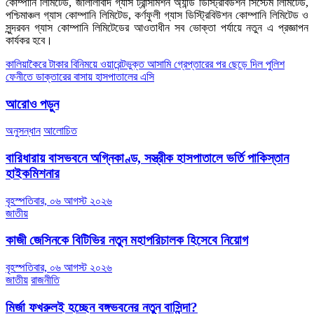
কোম্পানি লিমিটেড, জালালাবাদ গ্যাস ট্রান্সমিশন অ্যান্ড ডিস্ট্রিবিউশন সিস্টেম লিমিটেড,
পশ্চিমাঞ্চল গ্যাস কোম্পানি লিমিটেড, কর্ণফুলী গ্যাস ডিস্ট্রিবিউশন কোম্পানি লিমিটেড ও
সুন্দরবন গ্যাস কোম্পানি লিমিটেডের আওতাধীন সব ভোক্তা পর্যায়ে নতুন এ প্রজ্ঞাপন
কার্যকর হবে।
Post
কালিয়াকৈরে টাকার বিনিময়ে ওয়ারেন্টভুক্ত আসামি গ্রেপ্তারের পর ছেড়ে দিল পুলিশ
ফেনীতে ডাক্তারের বাসায় হাসপাতালের এসি
navigation
আরোও পড়ুন
অনুসন্ধান
আলোচিত
বারিধারায় বাসভবনে অগ্নিকাণ্ড, সস্ত্রীক হাসপাতালে ভর্তি পাকিস্তান
হাইকমিশনার
বৃহস্পতিবার, ০৬ আগস্ট ২০২৬
জাতীয়
কাজী জেসিনকে বিটিভির নতুন মহাপরিচালক হিসেবে নিয়োগ
বৃহস্পতিবার, ০৬ আগস্ট ২০২৬
জাতীয়
রাজনীতি
মির্জা ফখরুলই হচ্ছেন বঙ্গভবনের নতুন বাসিন্দা?