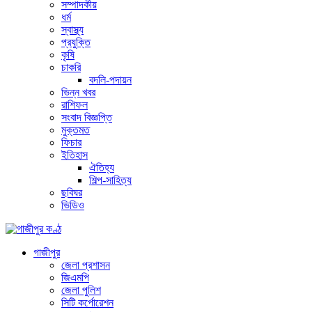
সম্পাদকীয়
ধর্ম
স্বাস্থ্য
প্রযুক্তি
কৃষি
চাকরি
বদলি-পদায়ন
ভিন্ন খবর
রাশিফল
সংবাদ বিজ্ঞপ্তি
মুক্তমত
ফিচার
ইতিহাস
ঐতিহ্য
শিল্প-সাহিত্য
ছবিঘর
ভিডিও
গাজীপুর
জেলা প্রশাসন
জিএমপি
জেলা পুলিশ
সিটি কর্পোরেশন