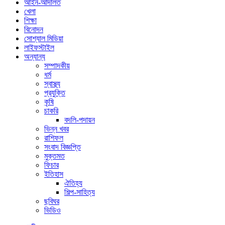
আইন-আদালত
খেলা
শিক্ষা
বিনোদন
সোশ্যাল মিডিয়া
লাইফস্টাইল
অন্যান্য
সম্পাদকীয়
ধর্ম
স্বাস্থ্য
প্রযুক্তি
কৃষি
চাকরি
বদলি-পদায়ন
ভিন্ন খবর
রাশিফল
সংবাদ বিজ্ঞপ্তি
মুক্তমত
ফিচার
ইতিহাস
ঐতিহ্য
শিল্প-সাহিত্য
ছবিঘর
ভিডিও