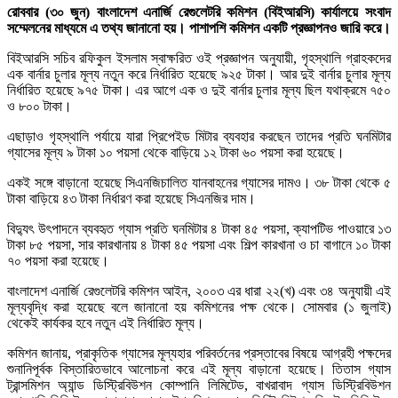
রোববার (৩০ জুন) বাংলাদেশ এনার্জি রেগুলেটরি কমিশন (বিইআরসি) কার্যালয়ে সংবাদ
সম্মেলনের মাধ্যমে এ তথ্য জানানো হয়। পাশাপশি কমিশন একটি প্রজ্ঞাপনও জারি করে।
বিইআরসি সচিব রফিকুল ইসলাম স্বাক্ষরিত ওই প্রজ্ঞাপন অনুযায়ী, গৃহস্থালি গ্রাহকদের
এক বার্নার চুলার মূল্য নতুন করে নির্ধারিত হয়েছে ৯২৫ টাকা। আর দুই বার্নার চুলার মূল্য
নির্ধারিত হয়েছে ৯৭৫ টাকা। এর আগে এক ও দুই বার্নার চুলার মূল্য ছিল যথাক্রমে ৭৫০
ও ৮০০ টাকা।
এছাড়াও গৃহস্থালি পর্যায়ে যারা প্রিপেইড মিটার ব্যবহার করছেন তাদের প্রতি ঘনমিটার
গ্যাসের মূল্য ৯ টাকা ১০ পয়সা থেকে বাড়িয়ে ১২ টাকা ৬০ পয়সা করা হয়েছে।
একই সঙ্গে বাড়ানো হয়েছে সিএনজিচালিত যানবাহনের গ্যাসের দামও। ৩৮ টাকা থেকে ৫
টাকা বাড়িয়ে ৪৩ টাকা নির্ধারণ করা হয়েছে সিএনজির দাম।
বিদ্যুৎ উৎপাদনে ব্যবহৃত গ্যাস প্রতি ঘনমিটার ৪ টাকা ৪৫ পয়সা, ক্যাপটিভ পাওয়ারে ১৩
টাকা ৮৫ পয়সা, সার কারখানায় ৪ টাকা ৪৫ পয়সা এবং শিল্প কারখানা ও চা বাগানে ১০ টাকা
৭০ পয়সা করা হয়েছে।
বাংলাদেশ এনার্জি রেগুলেটরি কমিশন আইন, ২০০৩ এর ধারা ২২(খ) এবং ৩৪ অনুযায়ী এই
মূল্যবৃদ্ধি করা হয়েছে বলে জানানো হয় কমিশনের পক্ষ থেকে। সোমবার (১ জুলাই)
থেকেই কার্যকর হবে নতুন এই নির্ধারিত মূল্য।
কমিশন জানায়, প্রাকৃতিক গ্যাসের মূল্যহার পরিবর্তনের প্রস্তাবের বিষয়ে আগ্রহী পক্ষদের
শুনানিপূর্বক বিস্তারিতভাবে আলোচনা করে এই মূল্য বাড়ানো হয়েছে। তিতাস গ্যাস
ট্রান্সমিশন অ্যান্ড ডিস্ট্রিবিউশন কোম্পানি লিমিটেড, বাখরাবাদ গ্যাস ডিস্ট্রিবিউশন