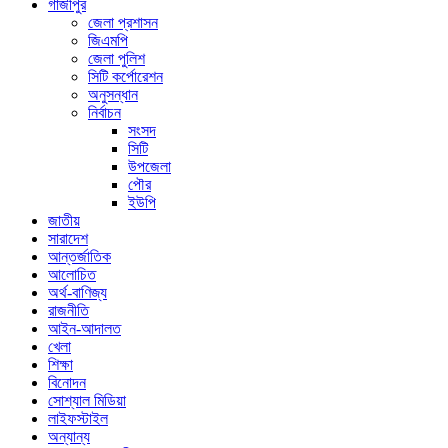
গাজীপুর
জেলা প্রশাসন
জিএমপি
জেলা পুলিশ
সিটি কর্পোরেশন
অনুসন্ধান
নির্বাচন
সংসদ
সিটি
উপজেলা
পৌর
ইউপি
জাতীয়
সারাদেশ
আন্তর্জাতিক
আলোচিত
অর্থ-বাণিজ্য
রাজনীতি
আইন-আদালত
খেলা
শিক্ষা
বিনোদন
সোশ্যাল মিডিয়া
লাইফস্টাইল
অন্যান্য