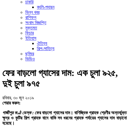
চাকরি
বদলি-পদায়ন
ভিন্ন খবর
রাশিফল
সংবাদ বিজ্ঞপ্তি
মুক্তমত
ফিচার
ইতিহাস
ঐতিহ্য
শিল্প-সাহিত্য
ছবিঘর
ভিডিও
ফের বাড়লো গ্যাসের দাম: এক চুলা ৯২৫,
দুই চুলা ৯৭৫
রবিবার, ৩০ জুন ২০১৯
শেয়ার করুন:
গাজীপুর কণ্ঠ ডেস্ক :
ফের বাড়লো গ্যাসের দাম। বাণিজ্যিক গ্রাহক শ্রেণীর অন্তর্ভুক্ত
ক্ষুদ্র ও কুটির শিল্প গ্রাহক বাদে বাকি সব ধরনের গ্রাহক পর্যায়ের গ্যাসের দাম বাড়ানো
হয়েছে।