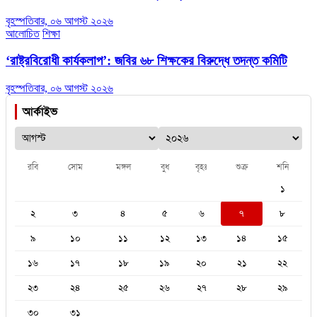
বৃহস্পতিবার, ০৬ আগস্ট ২০২৬
আলোচিত
শিক্ষা
‘রাষ্ট্রবিরোধী কার্যকলাপ’: জবির ৬৮ শিক্ষকের বিরুদ্ধে তদন্ত কমিটি
বৃহস্পতিবার, ০৬ আগস্ট ২০২৬
আর্কাইভ
রবি
সোম
মঙ্গল
বুধ
বৃহঃ
শুক্র
শনি
১
২
৩
৪
৫
৬
৭
৮
৯
১০
১১
১২
১৩
১৪
১৫
১৬
১৭
১৮
১৯
২০
২১
২২
২৩
২৪
২৫
২৬
২৭
২৮
২৯
৩০
৩১