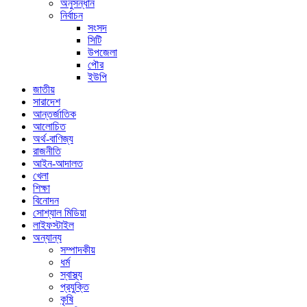
অনুসন্ধান
নির্বাচন
সংসদ
সিটি
উপজেলা
পৌর
ইউপি
জাতীয়
সারাদেশ
আন্তর্জাতিক
আলোচিত
অর্থ-বাণিজ্য
রাজনীতি
আইন-আদালত
খেলা
শিক্ষা
বিনোদন
সোশ্যাল মিডিয়া
লাইফস্টাইল
অন্যান্য
সম্পাদকীয়
ধর্ম
স্বাস্থ্য
প্রযুক্তি
কৃষি