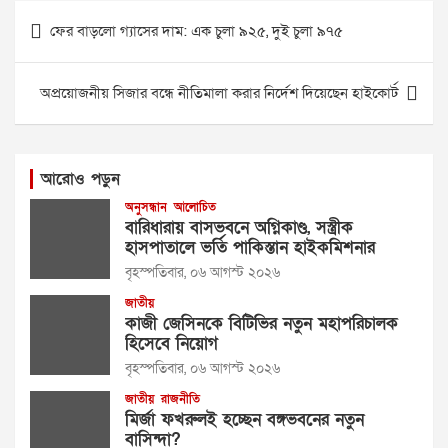
Post
ফের বাড়লো গ্যাসের দাম: এক চুলা ৯২৫, দুই চুলা ৯৭৫
navigation
অপ্রয়োজনীয় সিজার বন্ধে নীতিমালা করার নির্দেশ দিয়েছেন হাইকোর্ট
আরোও পড়ুন
অনুসন্ধান
আলোচিত
বারিধারায় বাসভবনে অগ্নিকাণ্ড, সস্ত্রীক
হাসপাতালে ভর্তি পাকিস্তান হাইকমিশনার
বৃহস্পতিবার, ০৬ আগস্ট ২০২৬
জাতীয়
কাজী জেসিনকে বিটিভির নতুন মহাপরিচালক
হিসেবে নিয়োগ
বৃহস্পতিবার, ০৬ আগস্ট ২০২৬
জাতীয়
রাজনীতি
মির্জা ফখরুলই হচ্ছেন বঙ্গভবনের নতুন
বাসিন্দা?