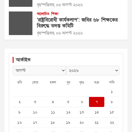
বৃহস্পতিবার, ০৬ আগস্ট ২০২৬
আলোচিত
শিক্ষা
‘রাষ্ট্রবিরোধী কার্যকলাপ’: জবির ৬৮ শিক্ষকের
বিরুদ্ধে তদন্ত কমিটি
বৃহস্পতিবার, ০৬ আগস্ট ২০২৬
আর্কাইভ
রবি
সোম
মঙ্গল
বুধ
বৃহঃ
শুক্র
শনি
১
২
৩
৪
৫
৬
৭
৮
৯
১০
১১
১২
১৩
১৪
১৫
১৬
১৭
১৮
১৯
২০
২১
২২