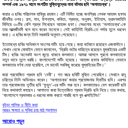
সম্পর্ক এবং ১৯৭১ সালে সংগঠিত মুক্তিযুদ্ধের নানা ঘটনার ছবি ‘অলাতচক্র’।
জয়ার এ ছবির পরিচালক হাবিবুর রহমান। এটি নির্মিত হচ্ছে জনপ্রিয় লেখক আহমদ ছফার
জীবনীর ওপর। গল্প, গান, উপন্যাস, কবিতা, প্রবন্ধ, অনুবাদ, ইতিহাস, ভ্রমণকাহিনি
মিলিয়ে ৩০টির বেশি গ্রন্থ লিখেছেন আহমদ ছফা। সেগুলোর মধ্যে ‘অলাতচক্র’-কে
তার আত্মজীবনী বলে মনে করেন অনেকে। সেই কাহিনিই থ্রিডি-তে পর্দায় তুলে ধরবেন
জয়া। এ ছবির জন্য তিনি সরকারি অনুদান পেয়েছেন।
ইতোমধ্যে ছবির অধিকাংশ অংশের শুটিং হয়ে গেছে। জয়া বর্তমানে রয়েছেন এজবাস্টনে।
সেখান থেকে মোবাইল ফোনে জানালেন, ‘থ্রিডি শুটের দায়িত্বে রয়েছেন মুম্বাইয়ের একটি
টিম। ছবির অনেকটা অংশ জুড়ে থাকবে কলকাতা। আমরা আসলে পুরনো কলকাতাকে
নতুন ভাবে তুলে ধরছি। বাংলাদেশেই শুটিং হয়েছে। আহমদ ছফার কাহিনিতে যেভাবে
কলকাতার বর্ণনা দেয়া হয়েছিল, সে ভাবেই সবকিছু করেছে মুম্বাইয়ের টিম।’
জয়া প্রযোজিত প্রথম ছবি ‘দেবী’। গত বছর ছবিটি মুক্তি পেয়েছিল। সেখানে রানু
চরিত্রে তিনি অভিনয়ও করেন। ‘অলাতচক্র’ জয়ার প্রযোজনায় দ্বিতীয় ছবি। এরপর
তার প্রযোজনায় তৃতীয় ছবি ‘ফুড়ুৎ’-এর শুটিং শুরু হবে। কলকাতায়ও বেশ কয়েকটি ছবি
নিয়ে কথাবার্তা বলছেন। আপাতত জয়া উত্তেজিত প্রথম থ্রিডি ছবি নিয়ে। তার কথায়,
‘বাংলাদেশে প্রথমবার এ ধরনের কাজ করতে পারছি বলে খুব এক্সাইটেড!’
Post
বুইড়া শালিক ও নীতি কথা
আরও ক্ষমতা ও সুবিধা চায় মাঠ প্রশাসন
navigation
আরোও পড়ুন