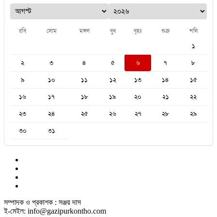
রবি
সোম
মঙ্গল
বুধ
বৃহঃ
শুক্র
শনি
১
২
৩
৪
৫
৬
৭
৮
৯
১০
১১
১২
১৩
১৪
১৫
১৬
১৭
১৮
১৯
২০
২১
২২
২৩
২৪
২৫
২৬
২৭
২৮
২৯
৩০
৩১
সম্পাদক ও প্রকাশক : সঞ্জয় দাস
ই-মেইল: info@gazipurkontho.com