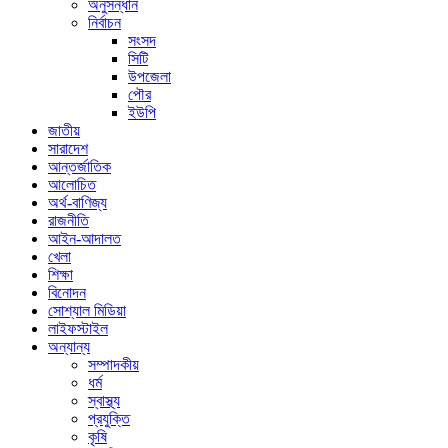
অনুসন্ধান
নির্বাচন
সংসদ
সিটি
উপজেলা
পৌর
ইউপি
জাতীয়
সারাদেশ
আন্তর্জাতিক
আলোচিত
অর্থ-বাণিজ্য
রাজনীতি
আইন-আদালত
খেলা
শিক্ষা
বিনোদন
সোশ্যাল মিডিয়া
লাইফস্টাইল
অন্যান্য
সম্পাদকীয়
ধর্ম
স্বাস্থ্য
প্রযুক্তি
কৃষি