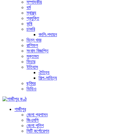
সম্পাদকীয়
ধর্ম
স্বাস্থ্য
প্রযুক্তি
কৃষি
চাকরি
বদলি-পদায়ন
ভিন্ন খবর
রাশিফল
সংবাদ বিজ্ঞপ্তি
মুক্তমত
ফিচার
ইতিহাস
ঐতিহ্য
শিল্প-সাহিত্য
ছবিঘর
ভিডিও
গাজীপুর
জেলা প্রশাসন
জিএমপি
জেলা পুলিশ
সিটি কর্পোরেশন