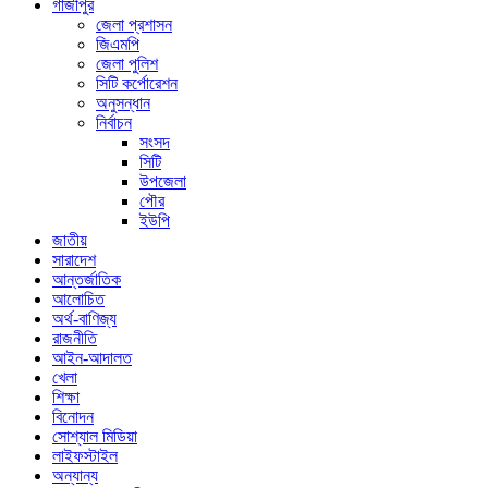
গাজীপুর
জেলা প্রশাসন
জিএমপি
জেলা পুলিশ
সিটি কর্পোরেশন
অনুসন্ধান
নির্বাচন
সংসদ
সিটি
উপজেলা
পৌর
ইউপি
জাতীয়
সারাদেশ
আন্তর্জাতিক
আলোচিত
অর্থ-বাণিজ্য
রাজনীতি
আইন-আদালত
খেলা
শিক্ষা
বিনোদন
সোশ্যাল মিডিয়া
লাইফস্টাইল
অন্যান্য