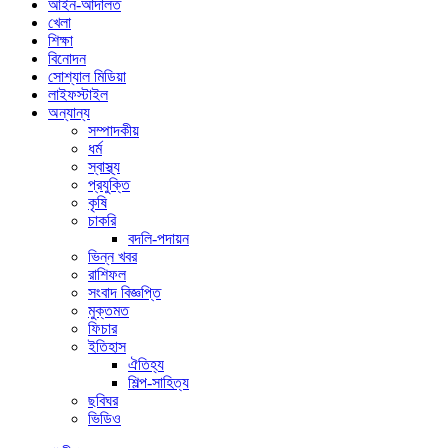
আইন-আদালত
খেলা
শিক্ষা
বিনোদন
সোশ্যাল মিডিয়া
লাইফস্টাইল
অন্যান্য
সম্পাদকীয়
ধর্ম
স্বাস্থ্য
প্রযুক্তি
কৃষি
চাকরি
বদলি-পদায়ন
ভিন্ন খবর
রাশিফল
সংবাদ বিজ্ঞপ্তি
মুক্তমত
ফিচার
ইতিহাস
ঐতিহ্য
শিল্প-সাহিত্য
ছবিঘর
ভিডিও