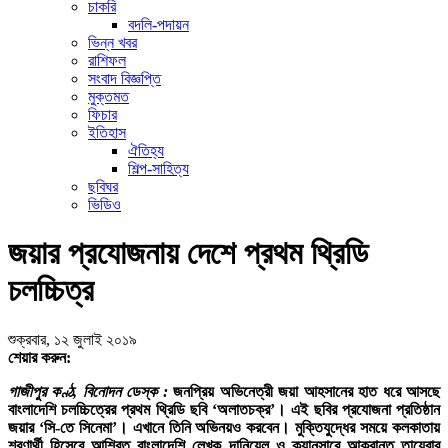
চাকরি
বদলি-পদায়ন
ভিন্ন খবর
রাশিফল
সংবাদ বিজ্ঞপ্তি
মুক্তমত
ফিচার
ইতিহাস
ঐতিহ্য
শিল্প-সাহিত্য
ছবিঘর
ভিডিও
জয়ার প্রযোজনায় দেশে প্রথম থ্রিডি
চলচ্চিত্র
শুক্রবার, ১২ জুলাই ২০১৯
শেয়ার করুন:
গাজীপুর কণ্ঠ, বিনোদন ডেস্ক :
জনপ্রিয় অভিনেত্রী জয়া আহসানের হাত ধরে আসছে
বাংলাদেশি চলচ্চিত্রের প্রথম থ্রিডি ছবি ‘অলাতচক্র’। এই ছবির প্রযোজনা প্রতিষ্ঠান
জয়ার ‘সি-তে সিনেমা’। এখানে তিনি অভিনয়ও করবেন। মুক্তিযুদ্ধের সময়ে কলকাতায়
শরণার্থী হিসেবে আশ্রিত বাংলাদেশি লেখক দানিয়েল ও ক্যানসারে আক্রান্ত তায়েবার