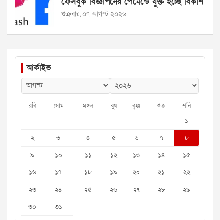
ফেসবুক বিজ্ঞাপনের পেমেন্টে যুক্ত হচ্ছে বিকাশ
শুক্রবার, ০৭ আগস্ট ২০২৬
আর্কাইভ
রবি
সোম
মঙ্গল
বুধ
বৃহঃ
শুক্র
শনি
১
২
৩
৪
৫
৬
৭
৮
৯
১০
১১
১২
১৩
১৪
১৫
১৬
১৭
১৮
১৯
২০
২১
২২
২৩
২৪
২৫
২৬
২৭
২৮
২৯
৩০
৩১