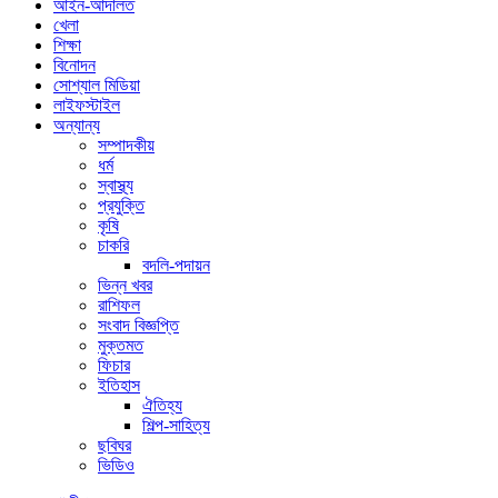
আইন-আদালত
খেলা
শিক্ষা
বিনোদন
সোশ্যাল মিডিয়া
লাইফস্টাইল
অন্যান্য
সম্পাদকীয়
ধর্ম
স্বাস্থ্য
প্রযুক্তি
কৃষি
চাকরি
বদলি-পদায়ন
ভিন্ন খবর
রাশিফল
সংবাদ বিজ্ঞপ্তি
মুক্তমত
ফিচার
ইতিহাস
ঐতিহ্য
শিল্প-সাহিত্য
ছবিঘর
ভিডিও