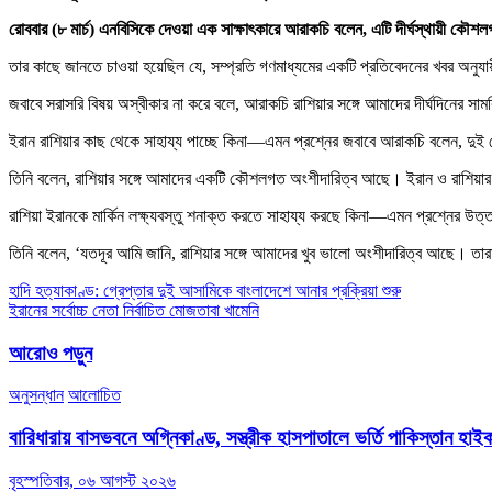
রোববার (৮ মার্চ) এনবিসিকে দেওয়া এক সাক্ষাৎকারে আরাকচি বলেন, এটি দীর্ঘস্থায়ী কৌ
তার কাছে জানতে চাওয়া হয়েছিল যে, সম্প্রতি গণমাধ্যমের একটি প্রতিবেদনের খবর অনুযায়
জবাবে সরাসরি বিষয় অস্বীকার না করে বলে, আরাকচি রাশিয়ার সঙ্গে আমাদের দীর্ঘদিনের স
ইরান রাশিয়ার কাছ থেকে সাহায্য পাচ্ছে কিনা—এমন প্রশ্নের জবাবে আরাকচি বলেন, দুই
তিনি বলেন, রাশিয়ার সঙ্গে আমাদের একটি কৌশলগত অংশীদারিত্ব আছে। ইরান ও রাশিয়
রাশিয়া ইরানকে মার্কিন লক্ষ্যবস্তু শনাক্ত করতে সাহায্য করছে কিনা—এমন প্রশ্নের উত্ত
তিনি বলেন, ‘যতদূর আমি জানি, রাশিয়ার সঙ্গে আমাদের খুব ভালো অংশীদারিত্ব আছে। ত
Post
হাদি হত্যাকাণ্ড: গ্রেপ্তার দুই আসামিকে বাংলাদেশে আনার প্রক্রিয়া শুরু
ইরানের সর্বোচ্চ নেতা নির্বাচিত মোজতাবা খামেনি
navigation
আরোও পড়ুন
অনুসন্ধান
আলোচিত
বারিধারায় বাসভবনে অগ্নিকাণ্ড, সস্ত্রীক হাসপাতালে ভর্তি পাকিস্তান হা
বৃহস্পতিবার, ০৬ আগস্ট ২০২৬