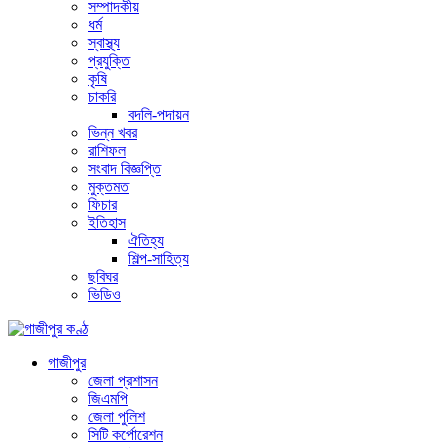
সম্পাদকীয়
ধর্ম
স্বাস্থ্য
প্রযুক্তি
কৃষি
চাকরি
বদলি-পদায়ন
ভিন্ন খবর
রাশিফল
সংবাদ বিজ্ঞপ্তি
মুক্তমত
ফিচার
ইতিহাস
ঐতিহ্য
শিল্প-সাহিত্য
ছবিঘর
ভিডিও
গাজীপুর
জেলা প্রশাসন
জিএমপি
জেলা পুলিশ
সিটি কর্পোরেশন