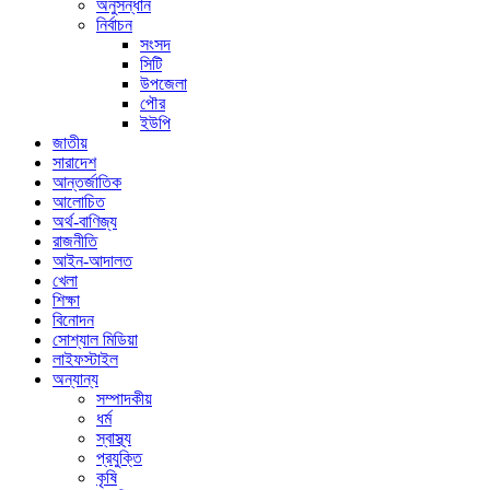
অনুসন্ধান
নির্বাচন
সংসদ
সিটি
উপজেলা
পৌর
ইউপি
জাতীয়
সারাদেশ
আন্তর্জাতিক
আলোচিত
অর্থ-বাণিজ্য
রাজনীতি
আইন-আদালত
খেলা
শিক্ষা
বিনোদন
সোশ্যাল মিডিয়া
লাইফস্টাইল
অন্যান্য
সম্পাদকীয়
ধর্ম
স্বাস্থ্য
প্রযুক্তি
কৃষি