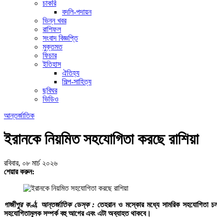
চাকরি
বদলি-পদায়ন
ভিন্ন খবর
রাশিফল
সংবাদ বিজ্ঞপ্তি
মুক্তমত
ফিচার
ইতিহাস
ঐতিহ্য
শিল্প-সাহিত্য
ছবিঘর
ভিডিও
আন্তর্জাতিক
ইরানকে নিয়মিত সহযোগিতা করছে রাশিয়া
রবিবার, ০৮ মার্চ ২০২৬
শেয়ার করুন:
গাজীপুর কণ্ঠ, আন্তর্জাতিক ডেস্ক :
তেহরান ও মস্কোর মধ্যে সামরিক সহযোগিতা চলম
সহযোগিতামূলক সম্পর্ক বহু আগের এবং এটা অব্যাহত থাকবে।