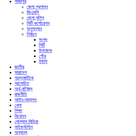
গাজীপুর
জেলা প্রশাসন
জিএমপি
জেলা পুলিশ
সিটি কর্পোরেশন
অনুসন্ধান
নির্বাচন
সংসদ
সিটি
উপজেলা
পৌর
ইউপি
জাতীয়
সারাদেশ
আন্তর্জাতিক
আলোচিত
অর্থ-বাণিজ্য
রাজনীতি
আইন-আদালত
খেলা
শিক্ষা
বিনোদন
সোশ্যাল মিডিয়া
লাইফস্টাইল
অন্যান্য