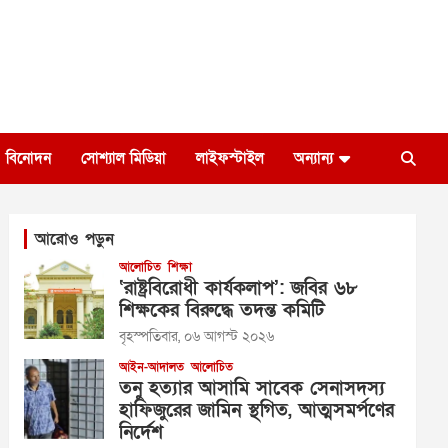
বিনোদন
সোশ্যাল মিডিয়া
লাইফস্টাইল
অন্যান্য
আরোও পড়ুন
আলোচিত
শিক্ষা
‘রাষ্ট্রবিরোধী কার্যকলাপ’: জবির ৬৮
শিক্ষকের বিরুদ্ধে তদন্ত কমিটি
বৃহস্পতিবার, ০৬ আগস্ট ২০২৬
আইন-আদালত
আলোচিত
তনু হত্যার আসামি সাবেক সেনাসদস্য
হাফিজুরের জামিন স্থগিত, আত্মসমর্পণের
নির্দেশ