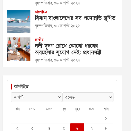
বৃহস্পতিবার, ০৬ আগস্ট ২০২৬
আলোচিত
বিমান বাংলাদেশের সব পদোন্নতি স্থগিত
বৃহস্পতিবার, ০৬ আগস্ট ২০২৬
জাতীয়
নদী দূষণ রোধে কোনো ধরনের
অবহেলার সুযোগ নেই: প্রধানমন্ত্রী
বৃহস্পতিবার, ০৬ আগস্ট ২০২৬
আর্কাইভ
রবি
সোম
মঙ্গল
বুধ
বৃহঃ
শুক্র
শনি
১
২
৩
৪
৫
৬
৭
৮