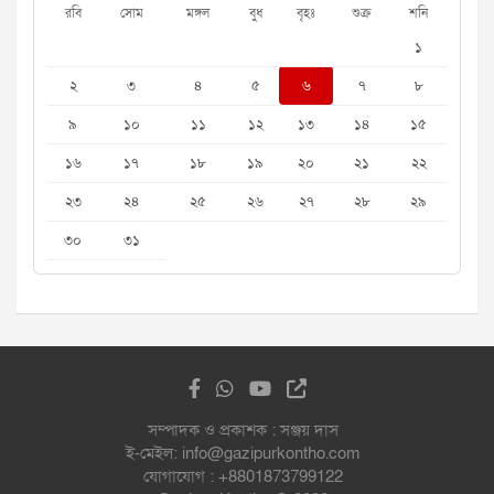
রবি
সোম
মঙ্গল
বুধ
বৃহঃ
শুক্র
শনি
১
২
৩
৪
৫
৬
৭
৮
৯
১০
১১
১২
১৩
১৪
১৫
১৬
১৭
১৮
১৯
২০
২১
২২
২৩
২৪
২৫
২৬
২৭
২৮
২৯
৩০
৩১
সম্পাদক ও প্রকাশক : সঞ্জয় দাস
ই-মেইল: info@gazipurkontho.com
যোগাযোগ : +8801873799122