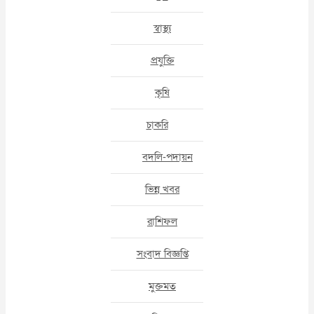
স্বাস্থ্য
প্রযুক্তি
কৃষি
চাকরি
বদলি-পদায়ন
ভিন্ন খবর
রাশিফল
সংবাদ বিজ্ঞপ্তি
মুক্তমত