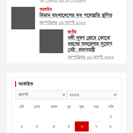
বৃহস্পতিবার, ০৬ আগস্ট ২০২৬
আলোচিত
বিমান বাংলাদেশের সব পদোন্নতি স্থগিত
বৃহস্পতিবার, ০৬ আগস্ট ২০২৬
জাতীয়
নদী দূষণ রোধে কোনো
ধরনের অবহেলার সুযোগ
নেই: প্রধানমন্ত্রী
বৃহস্পতিবার, ০৬ আগস্ট ২০২৬
আর্কাইভ
রবি
সোম
মঙ্গল
বুধ
বৃহঃ
শুক্র
শনি
১
২
৩
৪
৫
৬
৭
৮