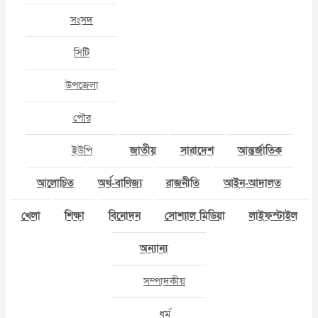
সংসদ
সিটি
উপজেলা
পৌর
ইউপি
জাতীয়
সারাদেশ
আন্তর্জাতিক
আলোচিত
অর্থ-বাণিজ্য
রাজনীতি
আইন-আদালত
খেলা
শিক্ষা
বিনোদন
সোশ্যাল মিডিয়া
লাইফস্টাইল
অন্যান্য
সম্পাদকীয়
ধর্ম