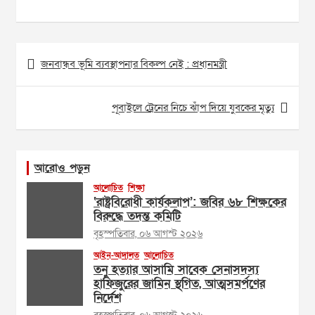
Post
জনবান্ধব ভূমি ব্যবস্থাপনার বিকল্প নেই : প্রধানমন্ত্রী
navigation
পূবাইলে ট্রেনের নিচে ঝাঁপ দিয়ে যুবকের মৃত্যু
আরোও পড়ুন
আলোচিত
শিক্ষা
‘রাষ্ট্রবিরোধী কার্যকলাপ’: জবির ৬৮ শিক্ষকের
বিরুদ্ধে তদন্ত কমিটি
বৃহস্পতিবার, ০৬ আগস্ট ২০২৬
আইন-আদালত
আলোচিত
তনু হত্যার আসামি সাবেক সেনাসদস্য
হাফিজুরের জামিন স্থগিত, আত্মসমর্পণের
নির্দেশ