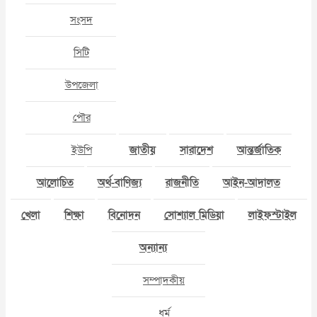
সংসদ
সিটি
উপজেলা
পৌর
ইউপি
জাতীয়
সারাদেশ
আন্তর্জাতিক
আলোচিত
অর্থ-বাণিজ্য
রাজনীতি
আইন-আদালত
খেলা
শিক্ষা
বিনোদন
সোশ্যাল মিডিয়া
লাইফস্টাইল
অন্যান্য
সম্পাদকীয়
ধর্ম