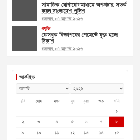
সামাজিক যোগাযোগমাধ্যমে অপপ্রচার, সতর্ক
করল বাংলাদেশ পুলিশ
শুক্রবার, ০৭ আগস্ট ২০২৬
প্রযুক্তি
ফেসবুক বিজ্ঞাপনের পেমেন্টে যুক্ত হচ্ছে
বিকাশ
শুক্রবার, ০৭ আগস্ট ২০২৬
আর্কাইভ
রবি
সোম
মঙ্গল
বুধ
বৃহঃ
শুক্র
শনি
১
২
৩
৪
৫
৬
৭
৮
৯
১০
১১
১২
১৩
১৪
১৫