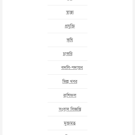
স্বাস্থ্য
প্রযুক্তি
কৃষি
চাকরি
বদলি-পদায়ন
ভিন্ন খবর
রাশিফল
সংবাদ বিজ্ঞপ্তি
মুক্তমত