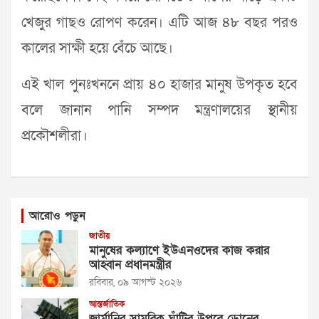
খেজুর গাছও রোপণ করেন। এটি আজ ৪৮ বছর পরও
কালের সাক্ষী হয়ে বেঁচে আছে।
এই খাল পুনঃখননে প্রায় ৪০ হাজার মানুষ উপকৃত হবে
বলে জানান পানি সম্পদ মন্ত্রণালয়ের স্থানীয়
প্রকৌশলীরা।
আরোও পড়ুন
জাতীয়
মানুষের কল্যাণে ইউএনওদের কাজ করার
আহ্বান প্রধানমন্ত্রীর
রবিবার, ০৯ আগস্ট ২০২৬
আন্তর্জাতিক
জার্মানির সামরিক ঘাঁটির উপরে ড্রোনের