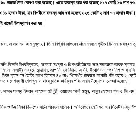
খ ৬০ হাজার টাকা ঘোষণা করা হয়েছে। এতে রাজস্ব আয় ধরা হয়েছে ৬১৭ কোটি ১৩ লাখ ৭৩ 
খ ৪১ হাজার টাকা, যার বিপরীতে রাজস্ব আয় ধরা হয়েছে ৬২৫ কোটি ২ লাখ ৭৭ হাজার টাকা
 এই বাজেট উপস্থাপন করা হয়।
পক ড. এ এস এম আমানুল্লাহ। তিনি বিশ্ববিদ্যালয়ের মানোন্নয়নে গৃহীত বিভিন্ন কার্যক্রম 
শি-বিদেশি বিশ্ববিদ্যালয়, গবেষণা সংস্থা ও শিল্পপ্রতিষ্ঠানের সঙ্গে সমঝোতা স্মারক স্বাক্ষ
িউটের (এমএলএলআই) মাধ্যমে মান্দারিন, জাপানি, কোরিয়ান, আরবি, ইতালিয়ান, স্প্যানিশ ও ফরাসি
। গ্রিন ক্যাম্পাস তৈরির অংশ হিসেবে ৪০ লাখ শিক্ষার্থীর মাধ্যমে আগামী পাঁচ বছরে ২ কো
আওতায় দেশব্যাপী খেলাধুলা ও সাংস্কৃতিক কার্যক্রম পরিচালনার উদ্যোগও নেওয়া হয়েছে।
দ, সংসদ সদস্য ইমরান আহমেদ চৌধুরী, ওয়ারেস আলী মামুন, আবুল হোসেন খান ও জি এম স
াধ্যমিক ও উচ্চশিক্ষা বিভাগের সচিব আবদুল খালেক। অধিবেশনে মোট ৭০ জন সিনেট সদস্য 