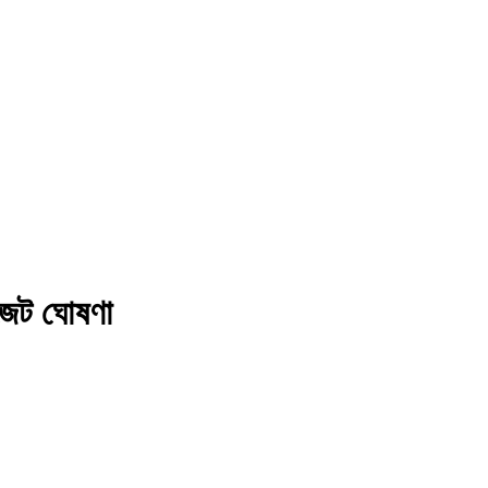
াজেট ঘোষণা