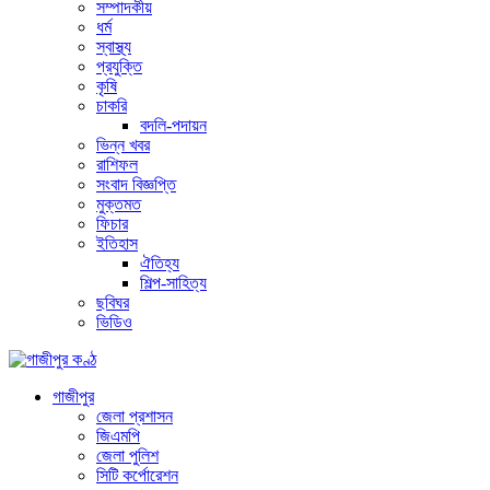
সম্পাদকীয়
ধর্ম
স্বাস্থ্য
প্রযুক্তি
কৃষি
চাকরি
বদলি-পদায়ন
ভিন্ন খবর
রাশিফল
সংবাদ বিজ্ঞপ্তি
মুক্তমত
ফিচার
ইতিহাস
ঐতিহ্য
শিল্প-সাহিত্য
ছবিঘর
ভিডিও
গাজীপুর
জেলা প্রশাসন
জিএমপি
জেলা পুলিশ
সিটি কর্পোরেশন