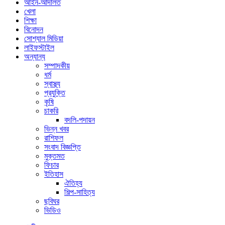
আইন-আদালত
খেলা
শিক্ষা
বিনোদন
সোশ্যাল মিডিয়া
লাইফস্টাইল
অন্যান্য
সম্পাদকীয়
ধর্ম
স্বাস্থ্য
প্রযুক্তি
কৃষি
চাকরি
বদলি-পদায়ন
ভিন্ন খবর
রাশিফল
সংবাদ বিজ্ঞপ্তি
মুক্তমত
ফিচার
ইতিহাস
ঐতিহ্য
শিল্প-সাহিত্য
ছবিঘর
ভিডিও