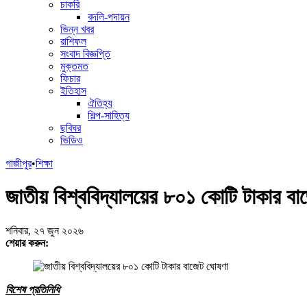
চাকরি
বদলি-পদায়ন
ভিন্ন খবর
রাশিফল
সংবাদ বিজ্ঞপ্তি
মুক্তমত
ফিচার
ইতিহাস
ঐতিহ্য
শিল্প-সাহিত্য
ছবিঘর
ভিডিও
গাজীপুর
•
শিক্ষা
জাতীয় বিশ্ববিদ্যালয়ের ৮০১ কোটি টাকার ব
শনিবার, ২৭ জুন ২০২৬
শেয়ার করুন:
বিশেষ প্রতিনিধি