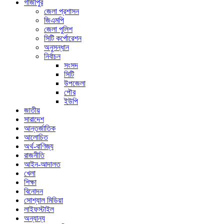
গাজীপুর
জেলা প্রশাসন
জিএমপি
জেলা পুলিশ
সিটি কর্পোরেশন
অনুসন্ধান
নির্বাচন
সংসদ
সিটি
উপজেলা
পৌর
ইউপি
জাতীয়
সারাদেশ
আন্তর্জাতিক
আলোচিত
অর্থ-বাণিজ্য
রাজনীতি
আইন-আদালত
খেলা
শিক্ষা
বিনোদন
সোশ্যাল মিডিয়া
লাইফস্টাইল
অন্যান্য