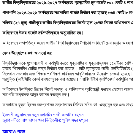
জাতীয় বিশ্ববিদ্যালয়ের ২০২৬-২০২৭ অর্থবছরের প্রস্তাবিত মূল বাজেট ৮০১ কোটি ৪ লা
পাশাপাশি ২০২৫-২০২৬ অর্থবছরের সংশোধিত বাজেট নির্ধারণ করা হয়েছে ৬৬৪ কোটি ৮ লা
শনিবার (২৭ জুন) গাজীপুরে জাতীয় বিশ্ববিদ্যালয়ের সিনেট হলে ২৮তম সিনেট অধিবেশনে
অধিবেশনে উভয় বাজেট সর্বসম্মতিক্রমে অনুমোদিত হয়।
অধিবেশনে সভাপতিত্ব করেন জাতীয় বিশ্ববিদ্যালয়ের উপাচার্য ও সিনেট চেয়ারম্যান অধ্যা
যেসব উদ্যোগের কথা জানানো হয়:
বিশ্ববিদ্যালয়কে যুগোপযোগী ও কর্মমুখী করতে যুক্তরাষ্ট্র ও যুক্তরাজ্যসহ ১৫০টিরও বেশি দে
হাজার শিক্ষানবিশ তৈরির লক্ষ্য নির্ধারণ করা হয়েছে। মাল্টি ল্যাঙ্গুয়েজ লার্নিং ইনস্টিট
সিলেবাস সংস্কার এবং শিক্ষক প্রশিক্ষণ কার্যক্রম আধুনিকায়নের উদ্যোগ নেওয়া হয়েছে
প্রযুক্তি (আইসিটি) কোর্স বাধ্যতামূলক করা হয়েছে। ‘লার্নিং উইথ হ্যাপিনেস’ কর্মসূচির 
অধিবেশনে উপস্থিত ছিলেন সিনেট সদস্য ও পানিসম্পদ প্রতিমন্ত্রী ফরহাদ হোসেন আজা
সভাপতি অধ্যাপক আবুল কাসেম ফজলুল হক।
অনলাইনে যুক্ত ছিলেন জনপ্রশাসন মন্ত্রণালয়ের সিনিয়র সচিব মো. এহছানুল হক এবং ম
Post
ইসলামী আন্দোলনের নতুন মহাসচিব গাজী আতাউর রহমান
তুরাগ নদীতে লাশ ভাসার খবর ভিত্তিহীন: পুলিশ সদর দপ্তর
navigation
আরোও পড়ুন