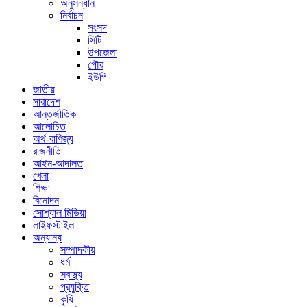
অনুসন্ধান
নির্বাচন
সংসদ
সিটি
উপজেলা
পৌর
ইউপি
জাতীয়
সারাদেশ
আন্তর্জাতিক
আলোচিত
অর্থ-বাণিজ্য
রাজনীতি
আইন-আদালত
খেলা
শিক্ষা
বিনোদন
সোশ্যাল মিডিয়া
লাইফস্টাইল
অন্যান্য
সম্পাদকীয়
ধর্ম
স্বাস্থ্য
প্রযুক্তি
কৃষি