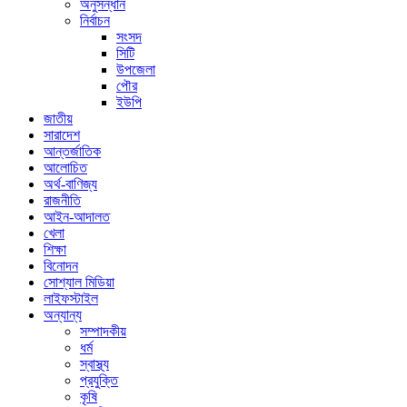
অনুসন্ধান
নির্বাচন
সংসদ
সিটি
উপজেলা
পৌর
ইউপি
জাতীয়
সারাদেশ
আন্তর্জাতিক
আলোচিত
অর্থ-বাণিজ্য
রাজনীতি
আইন-আদালত
খেলা
শিক্ষা
বিনোদন
সোশ্যাল মিডিয়া
লাইফস্টাইল
অন্যান্য
সম্পাদকীয়
ধর্ম
স্বাস্থ্য
প্রযুক্তি
কৃষি