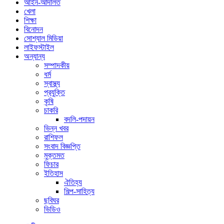
আইন-আদালত
খেলা
শিক্ষা
বিনোদন
সোশ্যাল মিডিয়া
লাইফস্টাইল
অন্যান্য
সম্পাদকীয়
ধর্ম
স্বাস্থ্য
প্রযুক্তি
কৃষি
চাকরি
বদলি-পদায়ন
ভিন্ন খবর
রাশিফল
সংবাদ বিজ্ঞপ্তি
মুক্তমত
ফিচার
ইতিহাস
ঐতিহ্য
শিল্প-সাহিত্য
ছবিঘর
ভিডিও