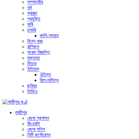
সম্পাদকীয়
ধর্ম
স্বাস্থ্য
প্রযুক্তি
কৃষি
চাকরি
বদলি-পদায়ন
ভিন্ন খবর
রাশিফল
সংবাদ বিজ্ঞপ্তি
মুক্তমত
ফিচার
ইতিহাস
ঐতিহ্য
শিল্প-সাহিত্য
ছবিঘর
ভিডিও
গাজীপুর
জেলা প্রশাসন
জিএমপি
জেলা পুলিশ
সিটি কর্পোরেশন