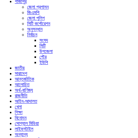
গাজীপুর
জেলা প্রশাসন
জিএমপি
জেলা পুলিশ
সিটি কর্পোরেশন
অনুসন্ধান
নির্বাচন
সংসদ
সিটি
উপজেলা
পৌর
ইউপি
জাতীয়
সারাদেশ
আন্তর্জাতিক
আলোচিত
অর্থ-বাণিজ্য
রাজনীতি
আইন-আদালত
খেলা
শিক্ষা
বিনোদন
সোশ্যাল মিডিয়া
লাইফস্টাইল
অন্যান্য