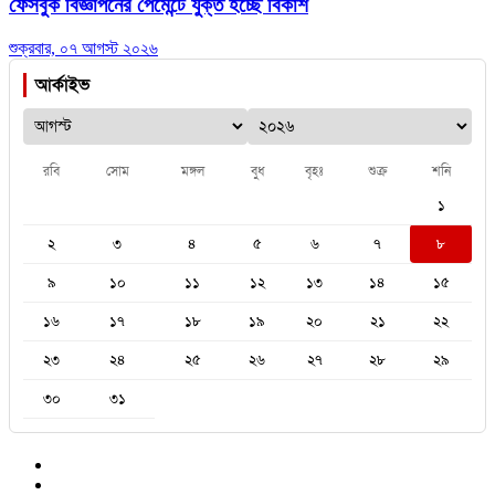
ফেসবুক বিজ্ঞাপনের পেমেন্টে যুক্ত হচ্ছে বিকাশ
শুক্রবার, ০৭ আগস্ট ২০২৬
আর্কাইভ
রবি
সোম
মঙ্গল
বুধ
বৃহঃ
শুক্র
শনি
১
২
৩
৪
৫
৬
৭
৮
৯
১০
১১
১২
১৩
১৪
১৫
১৬
১৭
১৮
১৯
২০
২১
২২
২৩
২৪
২৫
২৬
২৭
২৮
২৯
৩০
৩১