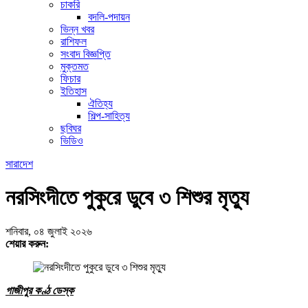
চাকরি
বদলি-পদায়ন
ভিন্ন খবর
রাশিফল
সংবাদ বিজ্ঞপ্তি
মুক্তমত
ফিচার
ইতিহাস
ঐতিহ্য
শিল্প-সাহিত্য
ছবিঘর
ভিডিও
সারাদেশ
নরসিংদীতে পুকুরে ডুবে ৩ শিশুর মৃত্যু
শনিবার, ০৪ জুলাই ২০২৬
শেয়ার করুন:
গাজীপুর কণ্ঠ ডেস্ক