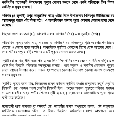
নরসিংদীর মনোহরদী উপজেলায় পুকুরে গোসল করতে নেমে একই পরিবারের তিন শিশুর
মর্মান্তিক মৃত্যু হয়েছে।
শনিবার (৪ জুলাই) দুপুর আনুমানিক সাড়ে ৩টার দিকে উপজেলার খিদিরপুর ইউনিয়নের চর
আহমদপুর গ্রামে এই ঘটনা ঘটে। এ হৃদয়বিদারক ঘটনায় পুরো এলাকায় শোকের ছায়া নেমে
এসেছে।
নিহতরা হলো ফাতেমা (৮), আয়েশা ওরফে আশামনি (১২) এবং সুমাইয়া (১৩)।
পারিবারিক সূত্রে জানা যায়, ফাতেমা ও আশামনি চর আহমদপুর গ্রামের খোরশেদ মিয়ার
ছেলের ও মেয়ের ঘরের নাতনি। অপরদিকে সুমাইয়া খোরশেদ মিয়ার ছোট ভাইয়ের মেয়ে।
তারা শনিবার দুপুরে বাড়ির পাশের একটি পুকুরে গোসল করতে নামে।
স্থানীয়রা জানান, দীর্ঘ সময় পার হলেও তিন শিশু পানির ওপর ভেসে না উঠলে বাড়ির এক
ছোট শিশু বিষয়টি পরিবারের সদস্যদের জানায়। পরে স্বজন ও স্থানীয় লোকজন পুকুরে
নেমে তাদের উদ্ধার করে। দ্রুত হাসপাতালে নেওয়ার উদ্যোগ নেওয়া হলেও ততক্ষণে
তাদের মৃত্যু হয়।
স্থানীয় সূত্রে জানা যায়, নিহতদের মধ্যে দুইজন স্থানীয় কওমি মাদ্রাসার চতুর্থ শ্রেণির
শিক্ষার্থী এবং একজন পঞ্চম শ্রেণির শিক্ষার্থী ছিল। তাদের অকাল মৃত্যুতে পরিবার, স্বজন
ও এলাকাবাসীর মধ্যে গভীর শোকের সৃষ্টি হয়েছে। স্বজনদের আহাজারিতে পুরো গ্রাম
ভারী হয়ে উঠেছে।
মনোহরদী থানা ভারপ্রাপ্ত কর্মকর্তা মো. জাহাঙ্গীর সংবাদ মাধ্যমকে বলেন, এটা অত্যন্ত
মর্মান্তিক বেদনাদায়ক ঘটনা। এ বিষয়ে ঊর্ধ্বতন কর্মকর্তাদের সাথে আলোচনা করে
প্রয়োজনীয় ব্যবস্থা গ্রহণ করা হবে।