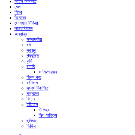
আইন-আদালত
খেলা
শিক্ষা
বিনোদন
সোশ্যাল মিডিয়া
লাইফস্টাইল
অন্যান্য
সম্পাদকীয়
ধর্ম
স্বাস্থ্য
প্রযুক্তি
কৃষি
চাকরি
বদলি-পদায়ন
ভিন্ন খবর
রাশিফল
সংবাদ বিজ্ঞপ্তি
মুক্তমত
ফিচার
ইতিহাস
ঐতিহ্য
শিল্প-সাহিত্য
ছবিঘর
ভিডিও