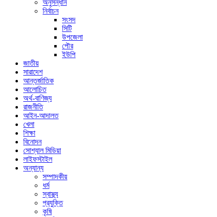
অনুসন্ধান
নির্বাচন
সংসদ
সিটি
উপজেলা
পৌর
ইউপি
জাতীয়
সারাদেশ
আন্তর্জাতিক
আলোচিত
অর্থ-বাণিজ্য
রাজনীতি
আইন-আদালত
খেলা
শিক্ষা
বিনোদন
সোশ্যাল মিডিয়া
লাইফস্টাইল
অন্যান্য
সম্পাদকীয়
ধর্ম
স্বাস্থ্য
প্রযুক্তি
কৃষি