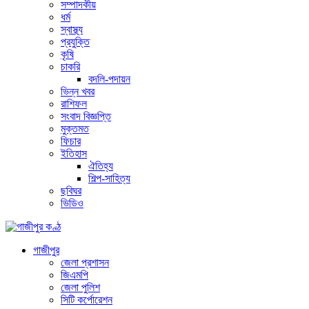
সম্পাদকীয়
ধর্ম
স্বাস্থ্য
প্রযুক্তি
কৃষি
চাকরি
বদলি-পদায়ন
ভিন্ন খবর
রাশিফল
সংবাদ বিজ্ঞপ্তি
মুক্তমত
ফিচার
ইতিহাস
ঐতিহ্য
শিল্প-সাহিত্য
ছবিঘর
ভিডিও
গাজীপুর
জেলা প্রশাসন
জিএমপি
জেলা পুলিশ
সিটি কর্পোরেশন