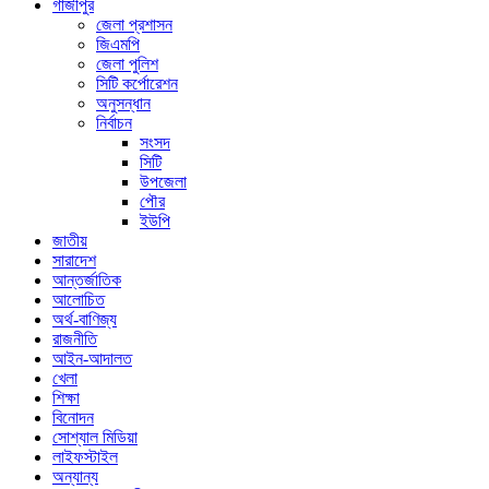
গাজীপুর
জেলা প্রশাসন
জিএমপি
জেলা পুলিশ
সিটি কর্পোরেশন
অনুসন্ধান
নির্বাচন
সংসদ
সিটি
উপজেলা
পৌর
ইউপি
জাতীয়
সারাদেশ
আন্তর্জাতিক
আলোচিত
অর্থ-বাণিজ্য
রাজনীতি
আইন-আদালত
খেলা
শিক্ষা
বিনোদন
সোশ্যাল মিডিয়া
লাইফস্টাইল
অন্যান্য