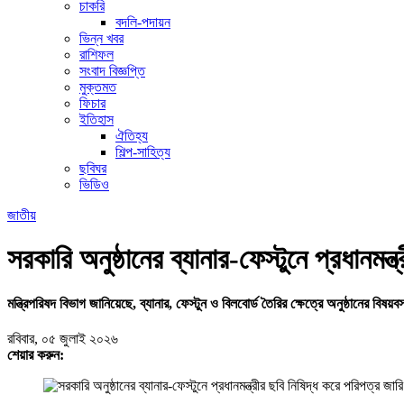
চাকরি
বদলি-পদায়ন
ভিন্ন খবর
রাশিফল
সংবাদ বিজ্ঞপ্তি
মুক্তমত
ফিচার
ইতিহাস
ঐতিহ্য
শিল্প-সাহিত্য
ছবিঘর
ভিডিও
জাতীয়
সরকারি অনুষ্ঠানের ব্যানার-ফেস্টুনে প্রধানমন্
মন্ত্রিপরিষদ বিভাগ জানিয়েছে, ব্যানার, ফেস্টুন ও বিলবোর্ড তৈরির ক্ষেত্রে অনুষ্ঠানের বিষয়
রবিবার, ০৫ জুলাই ২০২৬
শেয়ার করুন: