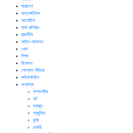
সারাদেশ
আন্তর্জাতিক
আলোচিত
অর্থ-বাণিজ্য
রাজনীতি
আইন-আদালত
খেলা
শিক্ষা
বিনোদন
সোশ্যাল মিডিয়া
লাইফস্টাইল
অন্যান্য
সম্পাদকীয়
ধর্ম
স্বাস্থ্য
প্রযুক্তি
কৃষি
চাকরি