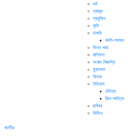
ধর্ম
স্বাস্থ্য
প্রযুক্তি
কৃষি
চাকরি
বদলি-পদায়ন
ভিন্ন খবর
রাশিফল
সংবাদ বিজ্ঞপ্তি
মুক্তমত
ফিচার
ইতিহাস
ঐতিহ্য
শিল্প-সাহিত্য
ছবিঘর
ভিডিও
জাতীয়