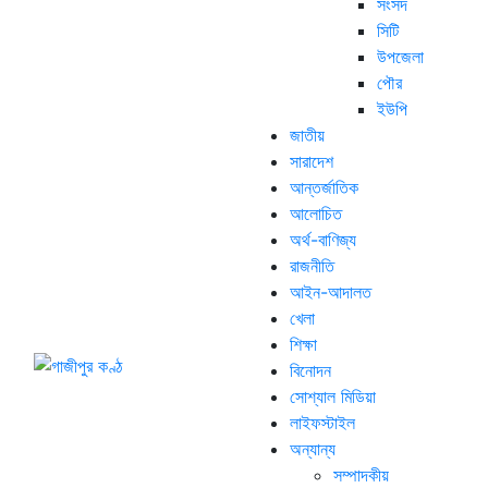
সংসদ
সিটি
উপজেলা
পৌর
ইউপি
জাতীয়
সারাদেশ
আন্তর্জাতিক
আলোচিত
অর্থ-বাণিজ্য
রাজনীতি
আইন-আদালত
খেলা
শিক্ষা
বিনোদন
সোশ্যাল মিডিয়া
লাইফস্টাইল
অন্যান্য
সম্পাদকীয়