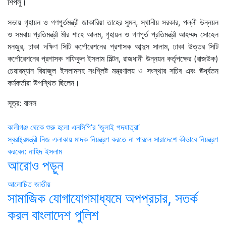
শিপলু।
সভায় গৃহায়ন ও গণপূর্তমন্ত্রী জাকারিয়া তাহের সুমন, স্থানীয় সরকার, পল্লী উন্নয়ন
ও সমবায় প্রতিমন্ত্রী মীর শাহে আলম, গৃহায়ন ও গণপূর্ত প্রতিমন্ত্রী আহম্মদ সোহেল
মনজুর, ঢাকা দক্ষিণ সিটি কর্পোরেশনের প্রশাসক আব্দুস সালাম, ঢাকা উত্তর সিটি
কর্পোরেশনের প্রশাসক শফিকুল ইসলাম মিল্টন, রাজধানী উন্নয়ন কর্তৃপক্ষের (রাজউক)
চেয়ারম্যান রিয়াজুল ইসলামসহ সংশ্লিষ্ট মন্ত্রণালয় ও সংস্থার সচিব এবং ঊর্ধ্বতন
কর্মকর্তারা উপস্থিত ছিলেন।
সূত্র: বাসস
Post
কালীগঞ্জ থেকে শুরু হলো এনসিপি’র ‘জুলাই পদযাত্রা’
স্বরাষ্ট্রমন্ত্রী নিজ এলাকায় মাদক নিয়ন্ত্রণ করতে না পারলে সারাদেশে কীভাবে নিয়ন্ত্রণ
navigation
করবেন: নাহিদ ইসলাম
আরোও পড়ুন
আলোচিত
জাতীয়
সামাজিক যোগাযোগমাধ্যমে অপপ্রচার, সতর্ক
করল বাংলাদেশ পুলিশ