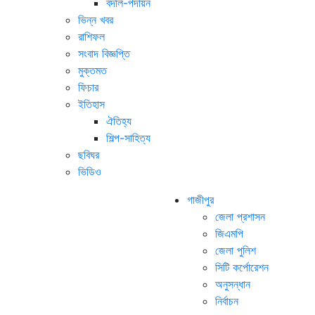
বদলি-পদায়ন
ভিন্ন খবর
রাশিফল
সংবাদ বিজ্ঞপ্তি
মুক্তমত
ফিচার
ইতিহাস
ঐতিহ্য
শিল্প-সাহিত্য
ছবিঘর
ভিডিও
গাজীপুর
জেলা প্রশাসন
জিএমপি
জেলা পুলিশ
সিটি কর্পোরেশন
অনুসন্ধান
নির্বাচন