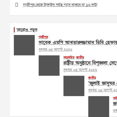
navigation
গাজীপুর থেকে টাঙ্গাইল পর্যন্ত গ্যাস থাকবে না ১৬ ঘণ্টা
আরোও পড়ুন
গাজীপুর
সাবেক এমপি আখতারুজ্জামান ডিবি হেফা
বুধবার, ০৫ আগস্ট ২০২৬
আলোচিত
জাতীয়
রাষ্ট্রীয় অনুষ্ঠানে বিশৃঙ্খলা দ
বুধবার, ০৫ আগস্ট ২০২৬
জাতীয়
‘জুলাই জাদুঘর ক
বুধবার, ০৫ আগস্ট ২
আই
জা
মঙ