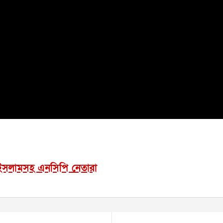
দ ইসলামসহ এনসিপি নেতারা