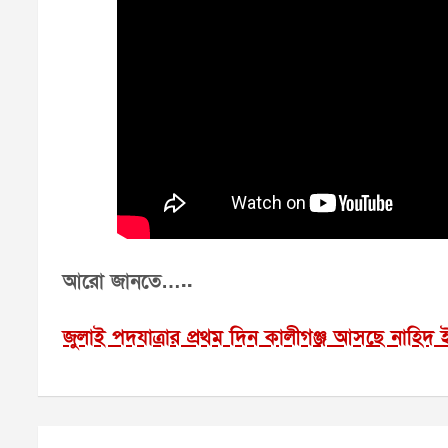
আরো জানতে…..
জুলাই পদযাত্রার প্রথম দিন কালীগঞ্জ আসছে নাহি
Post