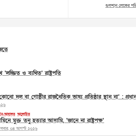
গুলশান লেকের পরিবেশ
জতে
েখে ‘লজ্জিত ও ব্যথিত’ রাষ্ট্রপতি
োনো দল বা গোষ্ঠীর রাজনৈতিক ভাষ্য প্রতিষ্ঠার স্থান না’ : প্রধানমন
০২৬
ন-আদালত
আলোচিত
মিনে মুক্ত তনু হত্যার আসামি, ‘জানে না রাষ্ট্রপক্ষ’
্গলবার, ০৪ আগস্ট ২০২৬