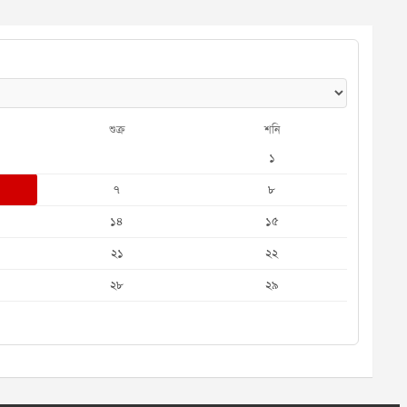
শুক্র
শনি
১
৭
৮
১৪
১৫
২১
২২
২৮
২৯