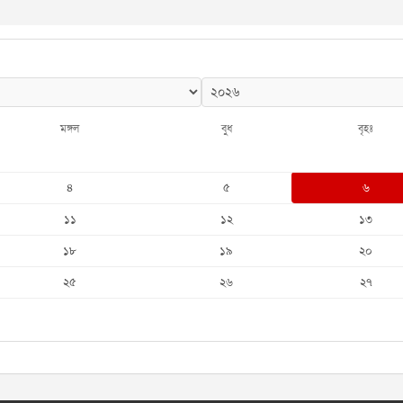
মঙ্গল
বুধ
বৃহঃ
৪
৫
৬
১১
১২
১৩
১৮
১৯
২০
২৫
২৬
২৭