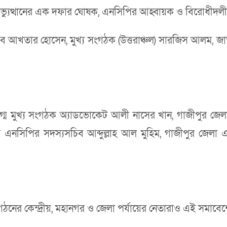
অভ্যুত্থানের এক দফার ঘোষক, এনসিপির আহ্বায়ক ও বিরোধীদলী
ব আখতার হোসেন, মুখ্য সংগঠক (উত্তরাঞ্চল) সারজিস আলম, জ
ীয় যুগ্ম মুখ্য সংগঠক অ্যাডভোকেট আলী নাসের খান, গাজীপুর
হানগর এনসিপির সদস্যসচিব আব্দুল্লাহ আল মুহিম, গাজীপুর জ
ের কেন্দ্রীয়, মহানগর ও জেলা পর্যায়ের নেতারাও এই সমাবে