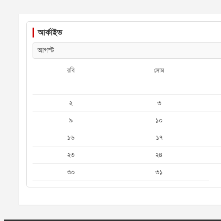
আর্কাইভ
রবি
সোম
২
৩
৯
১০
১৬
১৭
২৩
২৪
৩০
৩১