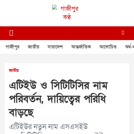
Skip
to
content
গাজীপুর কণ্ঠ
গণমানুষের কণ্ঠ
গাজীপুর
জাতীয়
সারাদেশ
আন্তর্জাতিক
আলোচিত
অর্থ-
জাতীয়
এটিইউ ও সিটিটিসির নাম
পরিবর্তন, দায়িত্বের পরিধি
বাড়ছে
এটিইউর নতুন নাম এসএসইউ