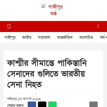
Skip
to
content
গাজীপুর কণ্ঠ
গণমানুষের কণ্ঠ
গাজীপুর
জাতীয়
সারাদেশ
আন্তর্জাতিক
আলোচিত
অর্থ-
কাশ্মীর সীমান্তে পাকিস্তানি
সেনাদের গুলিতে ভারতীয়
সেনা নিহত
শনিবার, ১৭ আগস্ট ২০১৯
শেয়ার করুন: