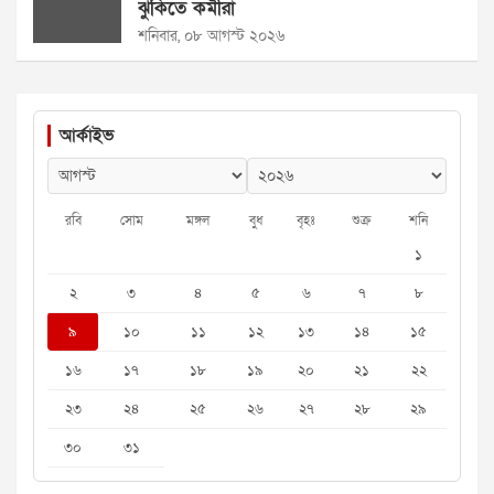
ঝুঁকিতে কর্মীরা
শনিবার, ০৮ আগস্ট ২০২৬
আর্কাইভ
রবি
সোম
মঙ্গল
বুধ
বৃহঃ
শুক্র
শনি
১
২
৩
৪
৫
৬
৭
৮
৯
১০
১১
১২
১৩
১৪
১৫
১৬
১৭
১৮
১৯
২০
২১
২২
২৩
২৪
২৫
২৬
২৭
২৮
২৯
৩০
৩১