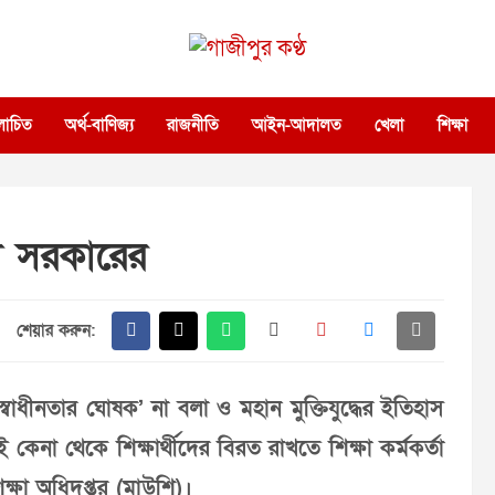
গাজীপুর কণ্ঠ
গণমানুষের কণ্ঠ
োচিত
অর্থ-বাণিজ্য
রাজনীতি
আইন-আদালত
খেলা
শিক্ষা
েশ সরকারের
শেয়ার করুন:
স্বাধীনতার ঘোষক’ না বলা ও মহান মুক্তিযুদ্ধের ইতিহাস
েনা থেকে শিক্ষার্থীদের বিরত রাখতে শিক্ষা কর্মকর্তা
িক্ষা অধিদপ্তর (মাউশি)।