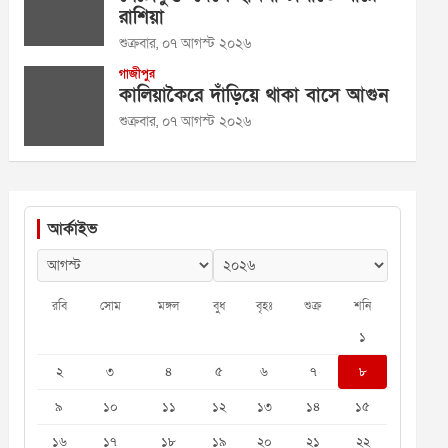
রাশিয়া
শুক্রবার, ০৭ আগস্ট ২০২৬
গাজীপুর
কালিয়াকৈরে দাঁড়িয়ে থাকা বাসে আগুন
শুক্রবার, ০৭ আগস্ট ২০২৬
আর্কাইভ
রবি
সোম
মঙ্গল
বুধ
বৃহঃ
শুক্র
শনি
১
২
৩
৪
৫
৬
৭
৮
৯
১০
১১
১২
১৩
১৪
১৫
১৬
১৭
১৮
১৯
২০
২১
২২