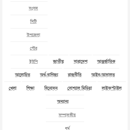
সংসদ
সিটি
উপজেলা
পৌর
ইউপি
জাতীয়
সারাদেশ
আন্তর্জাতিক
আলোচিত
অর্থ-বাণিজ্য
রাজনীতি
আইন-আদালত
খেলা
শিক্ষা
বিনোদন
সোশ্যাল মিডিয়া
লাইফস্টাইল
অন্যান্য
সম্পাদকীয়
ধর্ম