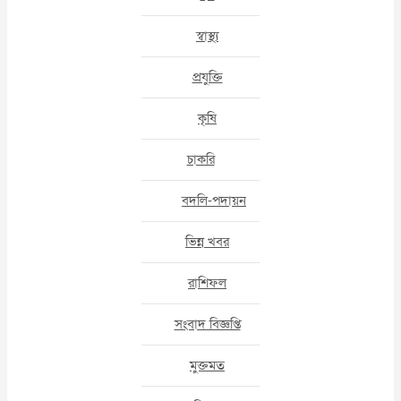
স্বাস্থ্য
প্রযুক্তি
কৃষি
চাকরি
বদলি-পদায়ন
ভিন্ন খবর
রাশিফল
সংবাদ বিজ্ঞপ্তি
মুক্তমত