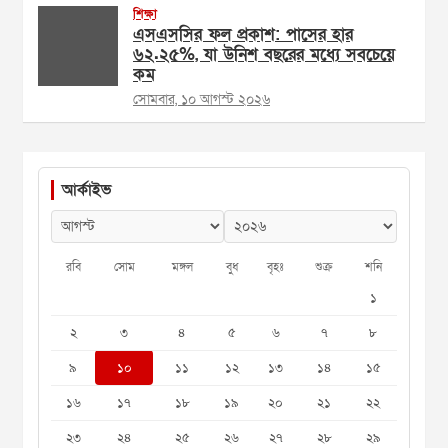
শিক্ষা
এসএসসির ফল প্রকাশ: পাসের হার
৬২.২৫%, যা উনিশ বছরের মধ্যে সবচেয়ে
কম
সোমবার, ১০ আগস্ট ২০২৬
আর্কাইভ
রবি
সোম
মঙ্গল
বুধ
বৃহঃ
শুক্র
শনি
১
২
৩
৪
৫
৬
৭
৮
৯
১০
১১
১২
১৩
১৪
১৫
১৬
১৭
১৮
১৯
২০
২১
২২
২৩
২৪
২৫
২৬
২৭
২৮
২৯