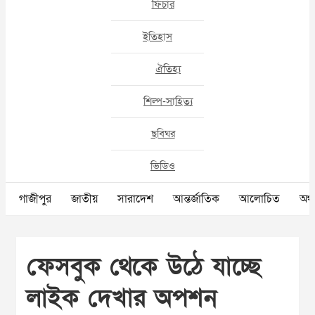
ফিচার
ইতিহাস
ঐতিহ্য
শিল্প-সাহিত্য
ছবিঘর
ভিডিও
গাজীপুর
জাতীয়
সারাদেশ
আন্তর্জাতিক
আলোচিত
অর্থ
ফেসবুক থেকে উঠে যাচ্ছে
লাইক দেখার অপশন