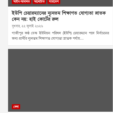
আইন-আদালত
আলোচিত
সারাদেশ
ইউপি চেয়ারম্যানের ন্যূনতম শিক্ষাগত যোগ্যতা স্নাতক
কেন নয়: হাই কোর্টের রুল
বুধবার, ২২ জুলাই ২০২৬
গাজীপুর কণ্ঠ ডেস্ক ইউনিয়ন পরিষদ (ইউপি) চেয়ারম্যান পদে নির্বাচনের
জন্য প্রার্থীর ন্যূনতম শিক্ষাগত যোগ্যতা স্নাতক পর্যায়…
খেলা