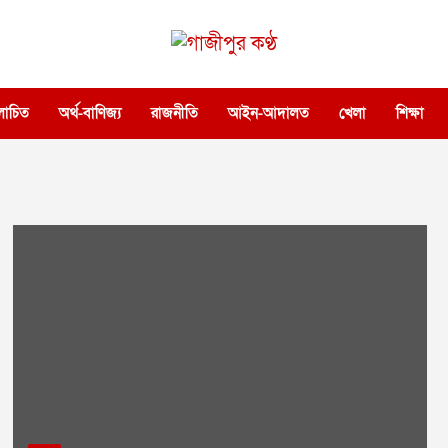
গাজীপুর কণ্ঠ
গণমানুষের কণ্ঠ
োচিত
অর্থ-বাণিজ্য
রাজনীতি
আইন-আদালত
খেলা
শিক্ষা