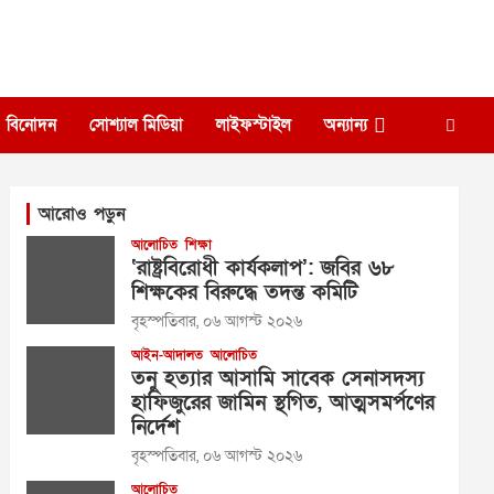
বিনোদন
সোশ্যাল মিডিয়া
লাইফস্টাইল
অন্যান্য
আরোও পড়ুন
আলোচিত
শিক্ষা
‘রাষ্ট্রবিরোধী কার্যকলাপ’: জবির ৬৮
শিক্ষকের বিরুদ্ধে তদন্ত কমিটি
বৃহস্পতিবার, ০৬ আগস্ট ২০২৬
আইন-আদালত
আলোচিত
তনু হত্যার আসামি সাবেক সেনাসদস্য
হাফিজুরের জামিন স্থগিত, আত্মসমর্পণের
নির্দেশ
বৃহস্পতিবার, ০৬ আগস্ট ২০২৬
আলোচিত