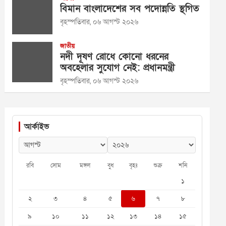
বিমান বাংলাদেশের সব পদোন্নতি স্থগিত
বৃহস্পতিবার, ০৬ আগস্ট ২০২৬
জাতীয়
নদী দূষণ রোধে কোনো ধরনের
অবহেলার সুযোগ নেই: প্রধানমন্ত্রী
বৃহস্পতিবার, ০৬ আগস্ট ২০২৬
আর্কাইভ
রবি
সোম
মঙ্গল
বুধ
বৃহঃ
শুক্র
শনি
১
২
৩
৪
৫
৬
৭
৮
৯
১০
১১
১২
১৩
১৪
১৫