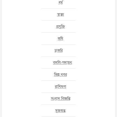
ধর্ম
স্বাস্থ্য
প্রযুক্তি
কৃষি
চাকরি
বদলি-পদায়ন
ভিন্ন খবর
রাশিফল
সংবাদ বিজ্ঞপ্তি
মুক্তমত