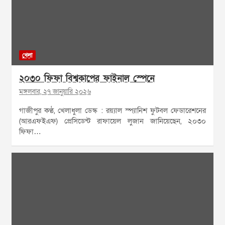
খেলা
২০৩০ ফিফা বিশ্বকাপের ফাইনাল স্পেনে
মঙ্গলবার, ২৭ জানুয়ারি ২০২৬
গাজীপুর কণ্ঠ, খেলাধুলা ডেস্ক : রয়্যাল স্প্যানিশ ফুটবল ফেডারেশনের
(আরএফইএফ) প্রেসিডেন্ট রাফায়েল লুজান জানিয়েছেন, ২০৩০
ফিফা…