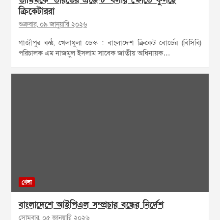
তামিমকে ‘ভারতের এজেন্ট’ বলায় ক্ষোভে ফুঁসছে
ক্রিকেটাররা
শুক্রবার, ০৯ জানুয়ারি ২০২৬
গাজীপুর কণ্ঠ, খেলাধুলা ডেস্ক : বাংলাদেশ ক্রিকেট বোর্ডের (বিসিবি)
পরিচালক এম নাজমুল ইসলাম সাবেক জাতীয় অধিনায়ক…
খেলা
বাংলাদেশে আইপিএল সম্প্রচার বন্ধের নির্দেশ
সোমবার, ০৫ জানুয়ারি ২০২৬