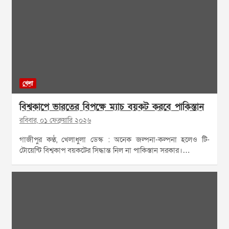
খেলা
বিশ্বকাপে ভারতের বিপক্ষে ম্যাচ বয়কট করবে পাকিস্তান
রবিবার, ০১ ফেব্রুয়ারি ২০২৬
গাজীপুর কণ্ঠ, খেলাধুলা ডেস্ক : অনেক জল্পনা-কল্পনা হলেও টি-
টোয়েন্টি বিশ্বকাপ বয়কটের সিদ্ধান্ত নিল না পাকিস্তান সরকার।…