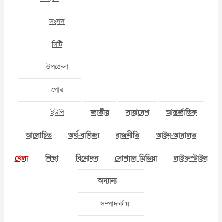
সংসদ
সিটি
উপজেলা
পৌর
ইউপি
জাতীয়
সারাদেশ
আন্তর্জাতিক
আলোচিত
অর্থ-বাণিজ্য
রাজনীতি
আইন-আদালত
খেলা
শিক্ষা
বিনোদন
সোশ্যাল মিডিয়া
লাইফস্টাইল
অন্যান্য
সম্পাদকীয়