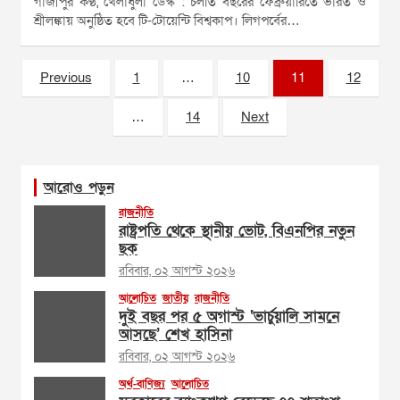
গাজীপুর কণ্ঠ, খেলাধুলা ডেস্ক : চলতি বছরের ফেব্রুয়ারিতে ভারত ও
শ্রীলঙ্কায় অনুষ্ঠিত হবে টি-টোয়েন্টি বিশ্বকাপ। লিগপর্বের…
Posts
Previous
1
…
10
11
12
pagination
…
14
Next
আরোও পড়ুন
রাজনীতি
রাষ্ট্রপতি থেকে স্থানীয় ভোট, বিএনপির নতুন
ছক
রবিবার, ০২ আগস্ট ২০২৬
আলোচিত
জাতীয়
রাজনীতি
দুই বছর পর ৫ অগাস্ট ‘ভার্চুয়ালি সামনে
আসছে’ শেখ হাসিনা
রবিবার, ০২ আগস্ট ২০২৬
অর্থ-বাণিজ্য
আলোচিত