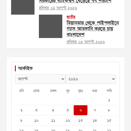
সরকারের ব্যাংকঋণ বেড়েছে ৭৭ শতাংশ
রবিবার, ০২ আগস্ট ২০২৬
জাতীয়
মিয়ানমার থেকে পাইপলাইনে
গ্যাস আমদানি করতে চায়
বাংলাদেশ
রবিবার, ০২ আগস্ট ২০২৬
আর্কাইভ
রবি
সোম
মঙ্গল
বুধ
বৃহঃ
শুক্র
শনি
১
২
৩
৪
৫
৬
৭
৮
৯
১০
১১
১২
১৩
১৪
১৫
১৬
১৭
১৮
১৯
২০
২১
২২