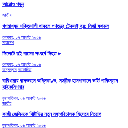
pagination
আরোও পড়ুন
জাতীয়
গণমাধ্যম শক্তিশালী থাকলে গণতন্ত্র টেকসই হয়: মির্জা ফখরুল
শুক্রবার, ০৭ আগস্ট ২০২৬
সারাদেশ
সিলেটে দুই বাসের সংঘর্ষে নিহত ৮
শুক্রবার, ০৭ আগস্ট ২০২৬
অনুসন্ধান
আলোচিত
বারিধারায় বাসভবনে অগ্নিকাণ্ড, সস্ত্রীক হাসপাতালে ভর্তি পাকিস্তান
হাইকমিশনার
বৃহস্পতিবার, ০৬ আগস্ট ২০২৬
জাতীয়
কাজী জেসিনকে বিটিভির নতুন মহাপরিচালক হিসেবে নিয়োগ
বৃহস্পতিবার, ০৬ আগস্ট ২০২৬