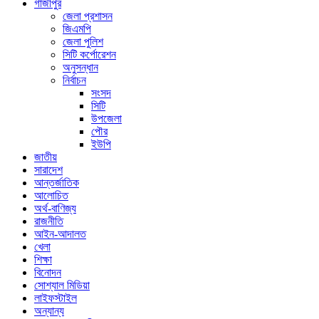
গাজীপুর
জেলা প্রশাসন
জিএমপি
জেলা পুলিশ
সিটি কর্পোরেশন
অনুসন্ধান
নির্বাচন
সংসদ
সিটি
উপজেলা
পৌর
ইউপি
জাতীয়
সারাদেশ
আন্তর্জাতিক
আলোচিত
অর্থ-বাণিজ্য
রাজনীতি
আইন-আদালত
খেলা
শিক্ষা
বিনোদন
সোশ্যাল মিডিয়া
লাইফস্টাইল
অন্যান্য