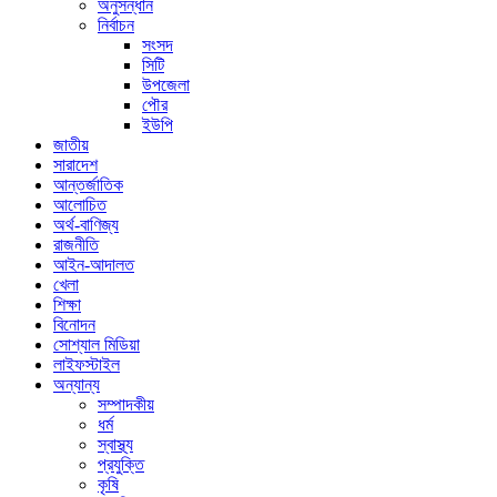
অনুসন্ধান
নির্বাচন
সংসদ
সিটি
উপজেলা
পৌর
ইউপি
জাতীয়
সারাদেশ
আন্তর্জাতিক
আলোচিত
অর্থ-বাণিজ্য
রাজনীতি
আইন-আদালত
খেলা
শিক্ষা
বিনোদন
সোশ্যাল মিডিয়া
লাইফস্টাইল
অন্যান্য
সম্পাদকীয়
ধর্ম
স্বাস্থ্য
প্রযুক্তি
কৃষি