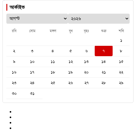
আর্কাইভ
রবি
সোম
মঙ্গল
বুধ
বৃহঃ
শুক্র
শনি
১
২
৩
৪
৫
৬
৭
৮
৯
১০
১১
১২
১৩
১৪
১৫
১৬
১৭
১৮
১৯
২০
২১
২২
২৩
২৪
২৫
২৬
২৭
২৮
২৯
৩০
৩১