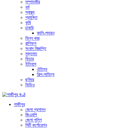
সম্পাদকীয়
ধর্ম
স্বাস্থ্য
প্রযুক্তি
কৃষি
চাকরি
বদলি-পদায়ন
ভিন্ন খবর
রাশিফল
সংবাদ বিজ্ঞপ্তি
মুক্তমত
ফিচার
ইতিহাস
ঐতিহ্য
শিল্প-সাহিত্য
ছবিঘর
ভিডিও
গাজীপুর
জেলা প্রশাসন
জিএমপি
জেলা পুলিশ
সিটি কর্পোরেশন