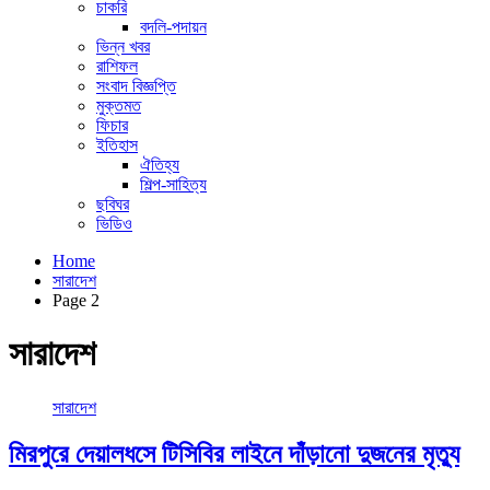
চাকরি
বদলি-পদায়ন
ভিন্ন খবর
রাশিফল
সংবাদ বিজ্ঞপ্তি
মুক্তমত
ফিচার
ইতিহাস
ঐতিহ্য
শিল্প-সাহিত্য
ছবিঘর
ভিডিও
Home
সারাদেশ
Page 2
সারাদেশ
সারাদেশ
মিরপুরে দেয়ালধসে টিসিবির লাইনে দাঁড়ানো দুজনের মৃত্যু