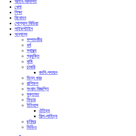
আইন-আদালত
খেলা
শিক্ষা
বিনোদন
সোশ্যাল মিডিয়া
লাইফস্টাইল
অন্যান্য
সম্পাদকীয়
ধর্ম
স্বাস্থ্য
প্রযুক্তি
কৃষি
চাকরি
বদলি-পদায়ন
ভিন্ন খবর
রাশিফল
সংবাদ বিজ্ঞপ্তি
মুক্তমত
ফিচার
ইতিহাস
ঐতিহ্য
শিল্প-সাহিত্য
ছবিঘর
ভিডিও